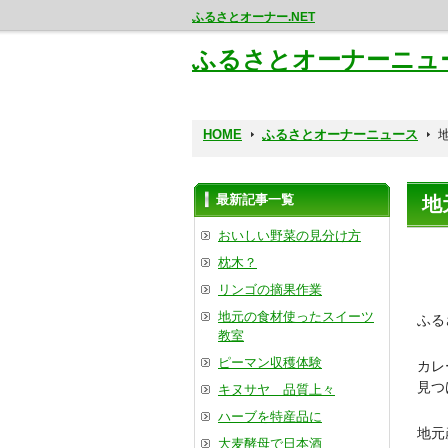
ふるさとオーナー.NET
ふるさとオーナーニュ
HOME
ふるさとオーナーニュース
最新記事一覧
地
おいしい野菜の見分け方
枕木？
リンゴの摘果作業
地元の食材使ったスイーツ
ふる
教室
ピーマン収穫体験
カレ
見つ
キヌサヤ 品質上々
ハーブを特産品に
地元
大麦酵母で日本酒