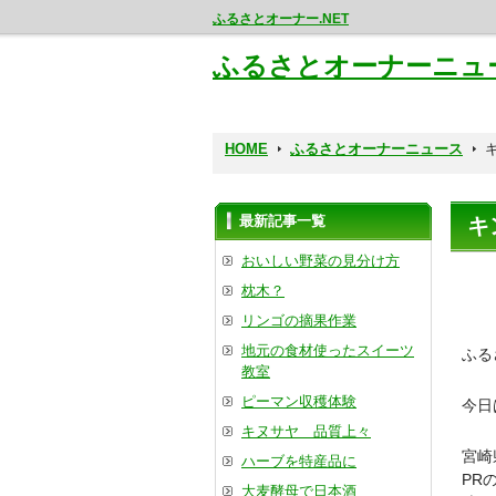
ふるさとオーナー.NET
ふるさとオーナーニュ
HOME
ふるさとオーナーニュース
最新記事一覧
キ
おいしい野菜の見分け方
枕木？
リンゴの摘果作業
地元の食材使ったスイーツ
ふる
教室
ピーマン収穫体験
今日
キヌサヤ 品質上々
宮崎
ハーブを特産品に
PR
大麦酵母で日本酒