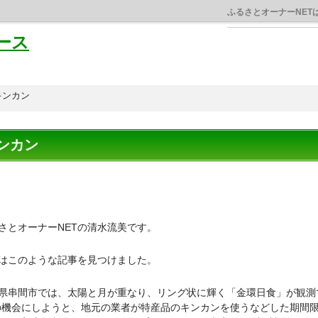
ふるさとオーナーNET
ース
キンカン
ンカン
さとオーナーNETの清水流美です。
はこのような記事を見つけました。
県串間市では、太陽と月が重なり、リング状に輝く「金環日食」が観測で
の機会にしようと、地元の業者が特産品のキンカンを使うなどした期間限