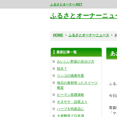
ふるさとオーナー.NET
ふるさとオーナーニュ
HOME
ふるさとオーナーニュース
最新記事一覧
あ
おいしい野菜の見分け方
枕木？
リンゴの摘果作業
地元の食材使ったスイーツ
ふる
教室
ピーマン収穫体験
今日
キヌサヤ 品質上々
青森
ハーブを特産品に
「マ
大麦酵母で日本酒