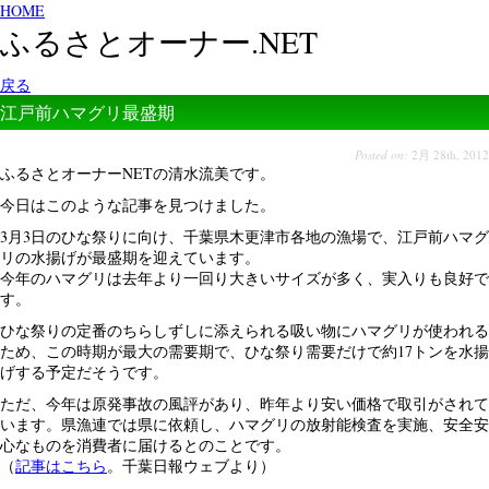
HOME
ふるさとオーナー.NET
戻る
江戸前ハマグリ最盛期
Posted on:
2月 28th, 2012
ふるさとオーナーNETの清水流美です。
今日はこのような記事を見つけました。
3月3日のひな祭りに向け、千葉県木更津市各地の漁場で、江戸前ハマグ
リの水揚げが最盛期を迎えています。
今年のハマグリは去年より一回り大きいサイズが多く、実入りも良好で
す。
ひな祭りの定番のちらしずしに添えられる吸い物にハマグリが使われる
ため、この時期が最大の需要期で、ひな祭り需要だけで約17トンを水揚
げする予定だそうです。
ただ、今年は原発事故の風評があり、昨年より安い価格で取引がされて
います。県漁連では県に依頼し、ハマグリの放射能検査を実施、安全安
心なものを消費者に届けるとのことです。
（
記事はこちら
。千葉日報ウェブより）