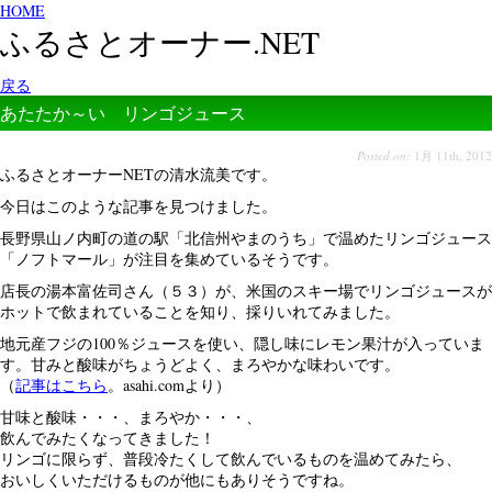
HOME
ふるさとオーナー.NET
戻る
あたたか～い リンゴジュース
Posted on:
1月 11th, 2012
ふるさとオーナーNETの清水流美です。
今日はこのような記事を見つけました。
長野県山ノ内町の道の駅「北信州やまのうち」で温めたリンゴジュース
「ノフトマール」が注目を集めているそうです。
店長の湯本富佐司さん（５３）が、米国のスキー場でリンゴジュースが
ホットで飲まれていることを知り、採りいれてみました。
地元産フジの100％ジュースを使い、隠し味にレモン果汁が入っていま
す。甘みと酸味がちょうどよく、まろやかな味わいです。
（
記事はこちら
。asahi.comより）
甘味と酸味・・・、まろやか・・・、
飲んでみたくなってきました！
リンゴに限らず、普段冷たくして飲んでいるものを温めてみたら、
おいしくいただけるものが他にもありそうですね。