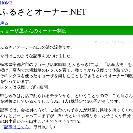
HOME
ふるさとオーナー.NET
戻る
ギョーザ屋さんのオーナー制度
Posted on:
11月 17th, 2011
ふるさとオーナーNETの清水流美です。
今日はこのような記事を見つけました。
栃木県宇都宮市のギョーザ店豚暿暿(とんきっき)では、「店産店消」を
掲げ、店内で水耕栽培のレタスを育て、種まきから収穫まで体験でき、
そのレタスを使ったギョーザを楽しむこともできるというオーナー制度
を行っています。
レタスは収穫まで約6週間。
申し込みはお店で配られるチラシから、ということなので、ご近所さん
を対象にしているんでしょうね。1人1株限定で200円だそうです。
記事では、会社員の方が、ご自分のお子さんが野菜に興味を持ってくれ
ればとおっしゃっていますが、200円という価格なら、お子さんが自分
のお小遣いから出すこともできそうですね。
（
記事はこちら
。毎日jpより）