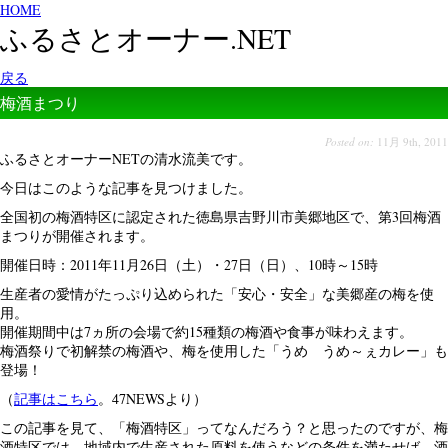
HOME
ふるさとオーナー.NET
戻る
梅酒まつり
Posted on:
11月 9th, 2011
ふるさとオーナーNETの清水流美です。
今日はこのような記事を見つけました。
全国初の梅酒特区に認定された徳島県吉野川市美郷地区で、第3回梅酒
まつりが開催されます。
開催日時：2011年11月26日（土）・27日（日）、10時～15時
生産者の愛情がたっぷり込められた「安心・安全」な美郷産の梅を使
用。
開催期間中は7ヵ所の会場で約15種類の梅酒や食事が味わえます。
梅酒祭りで初解禁の梅酒や、梅を使用した「うめ うめ～ぇカレー」も
登場！
（
記事はこちら
。47NEWSより）
この記事を見て、「梅酒特区」ってなんだろう？と思ったのですが、梅
酒特区では、地域内で生産された原料を使うなどの条件を満たせば、酒