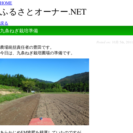
HOME
ふるさとオーナー.NET
戻る
九条ねぎ栽培準備
Posted on:
10月 5th, 2011
農場統括責任者の豊田です。
今日は、九条ねぎ栽培圃場の準備です。
あらかじめEM堆肥を耕運していたのですが