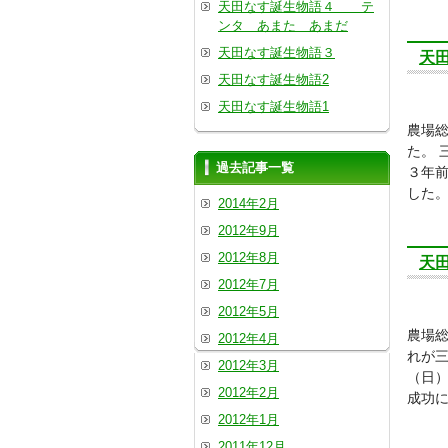
天田なす誕生物語４ テ
ンタ あまた あまだ
天田なす誕生物語３
天
天田なす誕生物語2
天田なす誕生物語1
農場
た。 
過去記事一覧
３年
した。
2014年2月
2012年9月
2012年8月
天
2012年7月
2012年5月
農場総
2012年4月
れが
2012年3月
（日）
2012年2月
成功
2012年1月
2011年12月