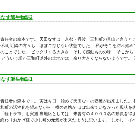
田なす誕生物語2
総責任者の森本です。 天田なすは 京都・丹波 三和町の草山と言うと
三和町近隣の方々も ほぼご存じない状態でした。 私がそこを訪れ始
前のことでした。 ビックリする大きさ そして感動ものの味 そこから
 どういう訳か三和町以外の土地では 余り大きくならないようです。 
田なす誕生物語1
責任者の森本です。 実は今日 始めて天田なすの収穫が出来ました。
三和町の活性化を望みながら 横の連携が ほぼ出来ていなかった現状を
「軽トラ市」を実施 当地区としては 未曾有の４０００名の動員を得
に終わりおかげ様で少し町の元気が出来たように思います。 しかし イ