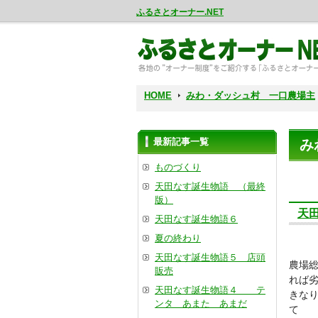
ふるさとオーナー.NET
HOME
みわ・ダッシュ村 一口農場主
最新記事一覧
み
ものづくり
天田なす誕生物語 （最終
版）
天
天田なす誕生物語６
夏の終わり
天田なす誕生物語５ 店頭
農場総
販売
れば劣
天田なす誕生物語４ テ
きな
ンタ あまた あまだ
て 