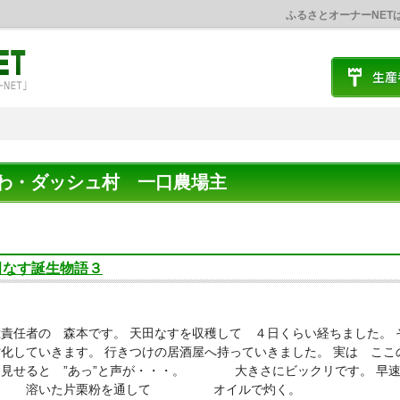
ふるさとオーナーNET
わ・ダッシュ村 一口農場主
田なす誕生物語３
責任者の 森本です。 天田なすを収穫して ４日くらい経ちました。
化していきます。 行きつけの居酒屋へ持っていきました。 実は ここ
り見せると ”あっ”と声が・・・。 大きさにビックリです。 早速
溶いた片栗粉を通して オイルで灼く。