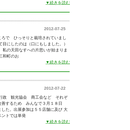
▼続きを読む
2012-07-25
ころで ひっそりと栽培されていまし
めて目にしたのは（口にもしました。）
 私の天田なすへの片思いが始まりま
三和町のお
▼続きを読む
2012-07-22
 行政 観光協会 商工会など それぞ
改善するため みんなで３月１８日
ました。出展参加は５５店舗に及び 大
ベントでは単発
▼続きを読む