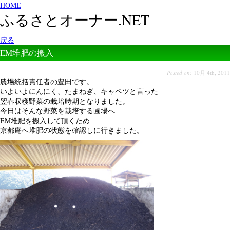
HOME
ふるさとオーナー.NET
戻る
EM堆肥の搬入
Posted on:
10月 4th, 2011
農場統括責任者の豊田です。
いよいよにんにく、たまねぎ、キャベツと言った
翌春収穫野菜の栽培時期となりました。
今日はそんな野菜を栽培する圃場へ
EM堆肥を搬入して頂くため
京都庵へ堆肥の状態を確認しに行きました。