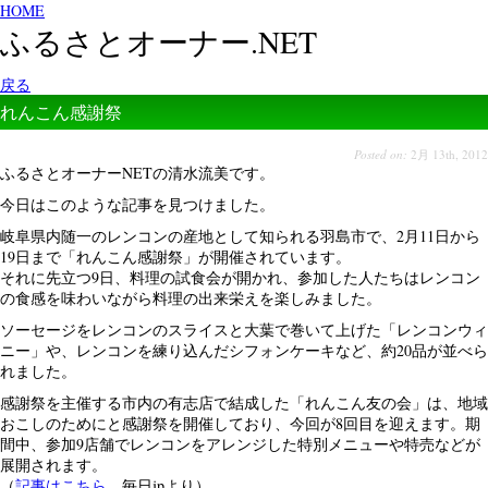
HOME
ふるさとオーナー.NET
戻る
れんこん感謝祭
Posted on:
2月 13th, 2012
ふるさとオーナーNETの清水流美です。
今日はこのような記事を見つけました。
岐阜県内随一のレンコンの産地として知られる羽島市で、2月11日から
19日まで「れんこん感謝祭」が開催されています。
それに先立つ9日、料理の試食会が開かれ、参加した人たちはレンコン
の食感を味わいながら料理の出来栄えを楽しみました。
ソーセージをレンコンのスライスと大葉で巻いて上げた「レンコンウィ
ニー」や、レンコンを練り込んだシフォンケーキなど、約20品が並べら
れました。
感謝祭を主催する市内の有志店で結成した「れんこん友の会」は、地域
おこしのためにと感謝祭を開催しており、今回が8回目を迎えます。期
間中、参加9店舗でレンコンをアレンジした特別メニューや特売などが
展開されます。
（
記事はこちら
。毎日jpより）