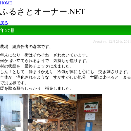
HOME
ふるさとオーナー.NET
戻る
年の瀬
Posted on:
12月 29th, 2011
農場 総責任者の森本です。
年末になり 街はそわそわ ざわめいています。
何か追い立てられるようで 気持ちが焦ります。
村の状態を 最終
チェック
に来ました。
しん！として 静まりかえり 冷気が体にも心にも 突き刺さります。
全体が 浄化されるような すがすがしい気分 世間に比べると まる
で別世界です。
暖を取る薪もしっかり 補充しました。