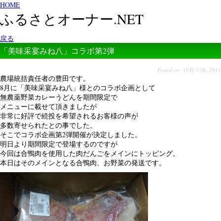
HOME
ふるさとオーナー.NET
戻る
「美味采宴みね八」コラボ第2弾
Posted on:
10月 11th, 2011
農場統括責任者の豊田です。
8月に「美味采宴みね八」様とのコラボ企画として
無農薬野菜カレーうどんを期間限定で
メニューに載せて頂きましたが
非常に好評で続投を希望されるお客様の声が
多数寄せられたとの事でした。
そこでコラボ企画第2弾開催が決定しました。
明日より期間限定で登場するのですが
今回は合鴨肉を使用した肉だんごをメインにトッピング。
本日はそのメインとなる合鴨肉、お野菜の発送です。