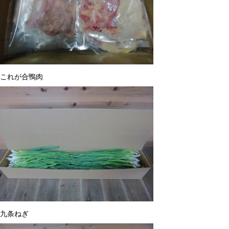
これが合鴨肉
九条ねぎ