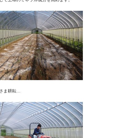
さま耕耘…