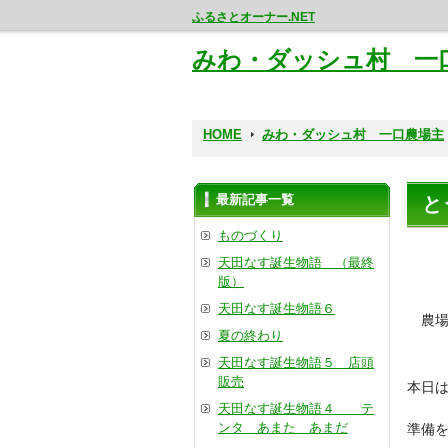
ふるさとオーナー.NET
みわ・ダッシュ村 一
HOME
みわ・ダッシュ村 一口農場主
最新記事一覧
と
ものづくり
天田なす誕生物語 （最終
版）
天田なす誕生物語６
農場
夏の終わり
天田なす誕生物語５ 店頭
販売
本日
天田なす誕生物語４ テ
ンタ あまた あまだ
準備