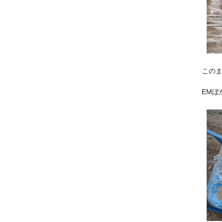
この
EMぼ