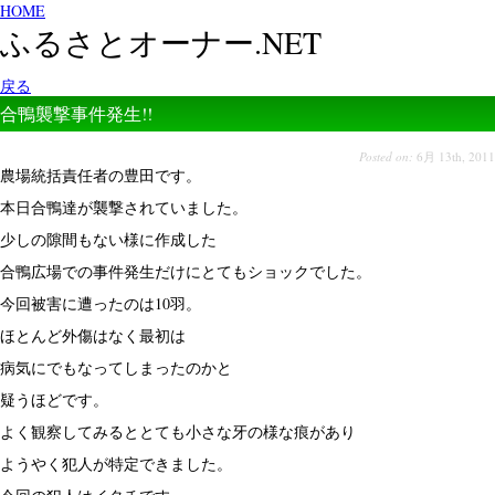
HOME
ふるさとオーナー.NET
戻る
合鴨襲撃事件発生!!
Posted on:
6月 13th, 2011
農場統括責任者の豊田です。
本日合鴨達が襲撃されていました。
少しの隙間もない様に作成した
合鴨広場での事件発生だけにとてもショックでした。
今回被害に遭ったのは10羽。
ほとんど外傷はなく最初は
病気にでもなってしまったのかと
疑うほどです。
よく観察してみるととても小さな牙の様な痕があり
ようやく犯人が特定できました。