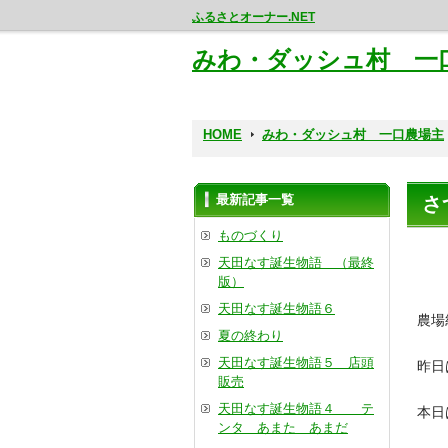
ふるさとオーナー.NET
みわ・ダッシュ村 一
HOME
みわ・ダッシュ村 一口農場主
最新記事一覧
さ
ものづくり
天田なす誕生物語 （最終
版）
天田なす誕生物語６
農場
夏の終わり
天田なす誕生物語５ 店頭
昨日
販売
天田なす誕生物語４ テ
本日
ンタ あまた あまだ