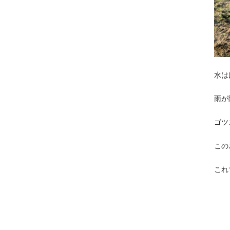
水は
雨が
ゴツ
この
これ