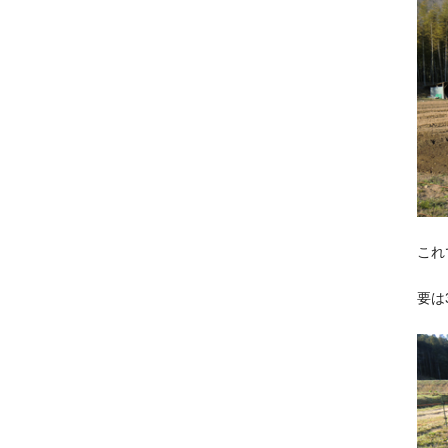
これ
要は