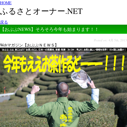
HOME
ふるさとオーナー.NET
戻る
【おぶぶNEWS】そろそろ今年も始まります！！
Posted on:
4月 5th, 2013
Webマガジン【おぶぶＮＥＷＳ】