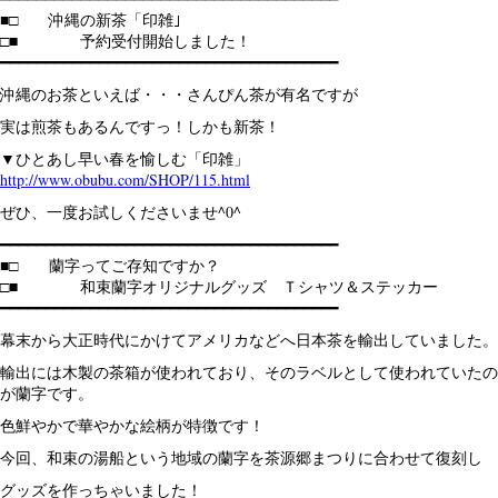
■□ 沖縄の新茶「印雑｣
□■ 予約受付開始しました！
━━━━━━━━━━━━━━━━━━━━━━━━━━━━━━━━━━━━━━
沖縄のお茶といえば・・・さんぴん茶が有名ですが
実は煎茶もあるんですっ！しかも新茶！
▼ひとあし早い春を愉しむ「印雑」
http://www.obubu.com/SHOP/115.html
ぜひ、一度お試しくださいませ^0^
━━━━━━━━━━━━━━━━━━━━━━━━━━━━━━━━━━━━━━
■□ 蘭字ってご存知ですか？
□■ 和束蘭字オリジナルグッズ Ｔシャツ＆ステッカー
━━━━━━━━━━━━━━━━━━━━━━━━━━━━━━━━━━━━━━
幕末から大正時代にかけてアメリカなどへ日本茶を輸出していました。
輸出には木製の茶箱が使われており、そのラベルとして使われていたの
が蘭字です。
色鮮やかで華やかな絵柄が特徴です！
今回、和束の湯船という地域の蘭字を茶源郷まつりに合わせて復刻し
グッズを作っちゃいました！