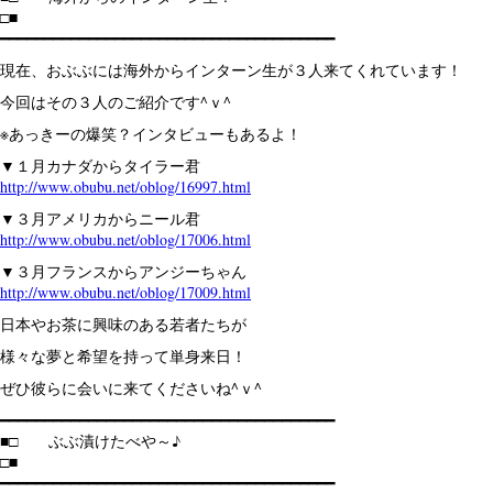
□■
━━━━━━━━━━━━━━━━━━━━━━━━━━━━━━━━━━━━━━
現在、おぶぶには海外からインターン生が３人来てくれています！
今回はその３人のご紹介です^ｖ^
※あっきーの爆笑？インタビューもあるよ！
▼１月カナダからタイラー君
http://www.obubu.net/oblog/16997.html
▼３月アメリカからニール君
http://www.obubu.net/oblog/17006.html
▼３月フランスからアンジーちゃん
http://www.obubu.net/oblog/17009.html
日本やお茶に興味のある若者たちが
様々な夢と希望を持って単身来日！
ぜひ彼らに会いに来てくださいね^ｖ^
━━━━━━━━━━━━━━━━━━━━━━━━━━━━━━━━━━━━━━
■□ ぶぶ漬けたべや～♪
□■
━━━━━━━━━━━━━━━━━━━━━━━━━━━━━━━━━━━━━━