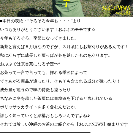
■本日の表紙：“そろそろ今年も・・・”より
いつもありがとうございます！おぶぶのモモです☆
今年もそろそろ、季節になってきました。
新茶と言えば５月頃なのですが、３月頃にもお茶刈りがあるんです！
秋に刈らずに成長した葉っぱが冬を越したものを刈ります。
おぶぶでは京番茶になる予定^v^
お茶って一言で言っても、採れる季節によって
できあがる商品が違ったり、そもそも含まれる成分が違ったり！
成分量が違うので味の特徴も違ったり
ちなみに冬を越した茶葉には血糖値を下げると言われている
ポリッサッカライトを多く含むんだとか。
詳しく知っていくと結構おもしろいんですよね♪
それでは珍しい沖縄のお茶のご紹介から【おぶぶNEWS】始まりです！
━━━━━━━━━━━━━━━━━━━━━━━━━━━━━━━━━━━━━━