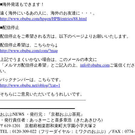
■海外発送もできます！
遠く海外にいるあの人に、海外のお友達に・・・。
http://www.obubu.com/hpgen/HPB/entries/88.html
■配信停止
配信停止をご希望される方は、以下のページよりお願いいたします。
配信停止希望は、こちらから↓
http://www.obubu.com/com/?mag
上記でうまくいかない場合は、このメールの本文に
「メルマガ配信停止希望」とご記入の上、
info@obubu.com
ご返信くださ
い。
バックナンバーは、こちらです。
http://www.obubu.net/oblog/?cat=1
そちらにご意見いただいてもうれしいです。
————————————————————-
━━━━━━━━━━━━━━━━━━━━━━━━━━━━━━━
おぶぶNEWS ・発行元：『京都おぶぶ茶苑』
・発行責任者：あっきーこと喜多章浩（きたあきひろ)
〒619-1201 京都府相楽郡和束町大字園小字大塚２
TEL：0120-309-022（フリーダイヤル：ミワクのおぶぶ）／FAX：0774-