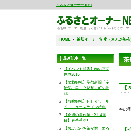
ふるさとオーナー.NET
HOME
茶畑オーナー制度（おぶぶ茶苑
最新記事一覧
茶
【イベント報告】春の茶摘
体験2015
【掲載御礼】聖教新聞「宇
【
治茶の里・京都和束町の挑
戦」
【放映御礼】ＮＨＫワール
ド ニュースライン特集
春の番
【今週の農作業・3月4週
目】春番茶刈り
【おぶぶのお茶が愉しめる
【イ