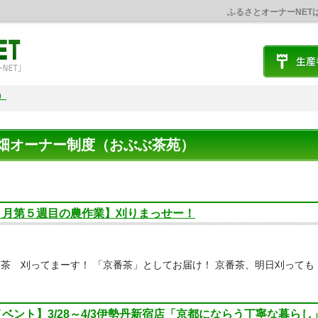
ふるさとオーナーNET
）
畑オーナー制度（おぶぶ茶苑）
３月第５週目の農作業】刈りまっせー！
茶 刈ってまーす！ 「京番茶」としてお届け！ 京番茶、明日刈って
ベント】3/28～4/3伊勢丹新宿店「京都にならう丁寧な暮らし