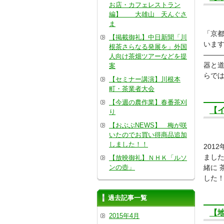
お店・カフェレストラン
編】 大雄山 天んぐさ
ま
「京
【掲載御礼】中日新聞「川
います
根茶さらなる発展を」外国
――
人向け茶畑ツアーなどを提
器と
案
らで
【セミナー講演】川根本
町・茶業者大会
【今週の農作業】春番茶刈
【
り
【おぶぶNEWS】 梅が咲
いたのでお買い得商品追加
しました！！
201
ました
【放映御礼】ＮＨＫ「ルソ
ンの壺」
緒に 
した！
過去記事一覧
【
2015年4月