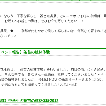
都にならう 丁寧な暮らし 器と道具展」とのコラボで お茶の伝道師 
！ お近くへお越しの際は、ぜひお立ち寄りください！！
――――――――――――――――――――――――――――――――
道具展」◆ 京都がたおやかで美しく感じるのは、何気なく育まれて
はないでしょ
イベント報告】茶苗の植林体験
2年3月25日、「茶苗の植林体験」を行いました。 前日の雨、に引き続
。 そんな中でも、みなさん一生懸命、植林してくださいました＾ｖ＾
茶苗の植林をしましたが、 今日はおぶぶの茶畑オーナーさまをはじめ、
 子供たちもとても頑張ってくれました♪ 元気いっぱ
地域】中学生の茶苗の植林体験2012