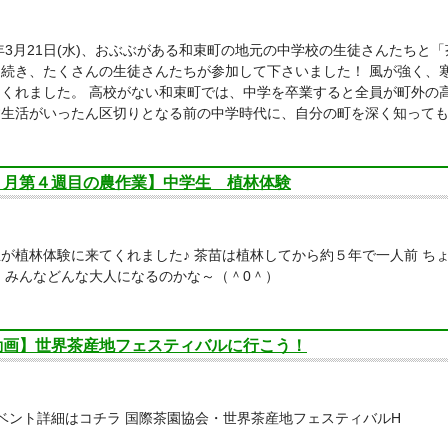
2年3月21日(水)、おぶぶがある和束町の地元の中学校の生徒さんたちと
き続き、たくさんの生徒さんたちが参加して下さいました！ 風が強く、
くれました。 高校がない和束町では、中学を卒業すると全員が町外の
す生活がいったん区切りとなる前の中学時代に、自分の町を深く知って
３月第４週目の農作業】中学生 植林体験
が植林体験に来てくれました♪ 茶苗は植林してから約５年で一人前 ち
。 みんなどんな大人になるのかな～（＾0＾）
動画】世界茶産地フェスティバルに行こう！
ベント詳細はコチラ 国際茶園協会・世界茶産地フェスティバルH