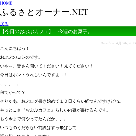
HOME
ふるさとオーナー.NET
戻る
【今日のおぶぶカフェ】 今週のお菓子。
Posted on:
4月 5th, 2013
こんにちはっ！
おぶぶのヨシのです。
いや～、皆さん聞いてください！見てください！
今日はホントうれしいんですよ～！
、、、、。
何でかって？
そりゃあ、おぶログ書き始めて１０日くらい経つんですけどね。
やっとこさ『おぶぶカフェ』らしい内容が書けるんです。
もう今まで何やってたんだか、、。
いつものくだらない前説はすっ飛ばして