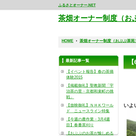
ふるさとオーナー.NET
茶畑オーナー制度（お
HOME
茶畑オーナー制度（おぶぶ茶苑
最新記事一覧
【
【イベント報告】春の茶摘
体験2015
【掲載御礼】聖教新聞「宇
治茶の里・京都和束町の挑
戦」
いよ
【放映御礼】ＮＨＫワール
ド ニュースライン特集
【今週の農作業・3月4週
目】春番茶刈り
【おぶぶのお茶が愉しめる