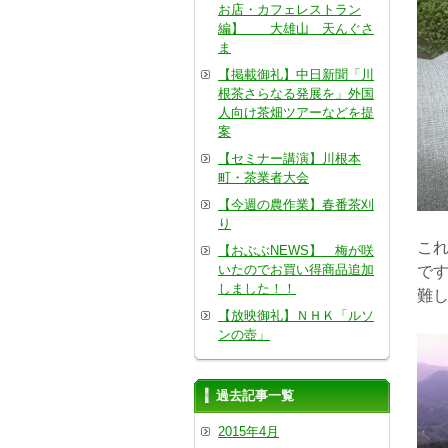
お店・カフェレストラン
編】 大雄山 天んぐさ
ま
【掲載御礼】中日新聞「川
根茶さらなる発展を」外国
人向け茶畑ツアーなどを提
案
【セミナー講演】川根本
町・茶業者大会
【今週の農作業】春番茶刈
り
こ
【おぶぶNEWS】 梅が咲
いたのでお買い得商品追加
で
しました！！
難
【放映御礼】ＮＨＫ「ルソ
ンの壺」
過去記事一覧
2015年4月