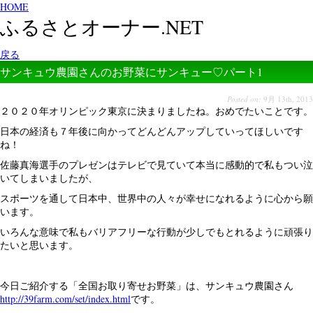
HOME
ふるさとオーナー.NET
戻る
サンキュウ農園さんのお野菜にサンキュー♡パート1
Posted on:
9月 13th, 2013
２０２０年オリンピック東京に決まりましたね。おめでたいことです。
日本の経済も７年後に向かってどんどんアップしていってほしいです
ね！
佐藤真海選手のプレゼンはテレビで見ていて本当に感動的で私もつい泣
いてしまいましたが、
スポーツを通して日本中、世界中の人々が幸せになれるように心から願
います。
いろんな意味で私もバリアフリーな行動が少しでもとれるように頑張り
たいと思います。
今日ご紹介する「全国お取り寄せお野菜」は、サンキュウ農園さん
http://39farm.com/set/index.html
です。