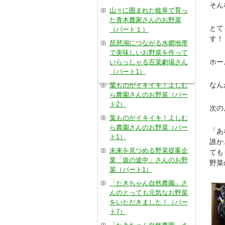
そん
山々に囲まれた岐阜で育っ
た青木農家さんのお野菜
とて
（パート１）
す！
琵琶湖につながる水郷地帯
で美味しいお野菜を作って
ホー
いらっしゃる百菜劇場さん
（パート1）
なん
葉ものがイキイキ！よしむ
ら農園さんのお野菜（パー
ト2）
次の
葉ものがイキイキ！よしむ
ら農園さんのお野菜（パー
「あ
ト1）
誰か
未来を見つめる野菜提案企
ても
業「坂の途中」さんのお野
野菜
菜（パート1）
「たきちゃん自然農園」さ
んのとっても元気なお野菜
をいただきました！（パー
ト7）