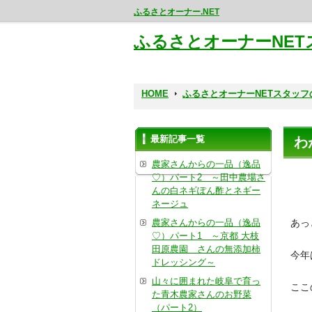
ふるさとオーナー.NET
ふるさとオーナーNE
HOME
ふるさとオーナーNETスタッ
最新記事一覧
わ
農家さんからの一品（逸品
♡）パート2 ～田中農場さ
んの白ネギぽん酢とネギー
ネージュ
農家さんからの一品（逸品
あっ
♡）パート1 ～京都 大枝
田原農園 さんの無添加柿
今年
ドレッシング～
山々に囲まれた岐阜で育っ
ここ
た青木農家さんのお野菜
（パート2）