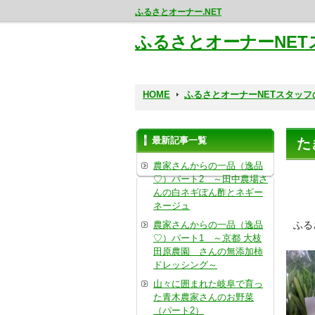
ふるさとオーナー.NET
ふるさとオーナーNE
HOME
ふるさとオーナーNETスタッ
最新記事一覧
た
農家さんからの一品（逸品
♡）パート2 ～田中農場さ
んの白ネギぽん酢とネギー
ネージュ
農家さんからの一品（逸品
ふる
♡）パート1 ～京都 大枝
田原農園 さんの無添加柿
ドレッシング～
山々に囲まれた岐阜で育っ
た青木農家さんのお野菜
（パート2）