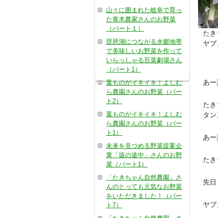
山々に囲まれた岐阜で育っ
た青木農家さんのお野菜
（パート１）
たき
琵琶湖につながる水郷地帯
ヤブ
で美味しいお野菜を作って
いらっしゃる百菜劇場さん
（パート1）
あー
葉ものがイキイキ！よしむ
ら農園さんのお野菜（パー
ト2）
たき
葉ものがイキイキ！よしむ
タン
ら農園さんのお野菜（パー
ト1）
あー
未来を見つめる野菜提案企
業「坂の途中」さんのお野
たき
菜（パート1）
「たきちゃん自然農園」さ
先日
んのとっても元気なお野菜
をいただきました！（パー
ヤブ
ト7）