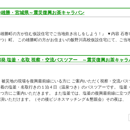
巻雄勝・宮城県～震災復興お茶キャラバン
雄勝町の方が住む仮設住宅でご当地炊き出しをしよう！』 ▼内容 石
がつ）町。 この雄勝町の方がお住まいの飯野川高校仮設住宅にて、ご当
都発 塩釜・名取 視察・交流バスツアー ～震災復興お茶キャラ
 被災地の現場を復興最前線にいる方に ご案内いただく視察・交流バス
発着の塩釜・名取行きの１泊４日（温泉つき）のバスツアーです。 塩釜
立つ方にご案内いただきます。 また塩釜では、塩釜の復興最前線に立つ
講演いただけます。（その後ビジネスマッチング＆懇親会）その夜は、