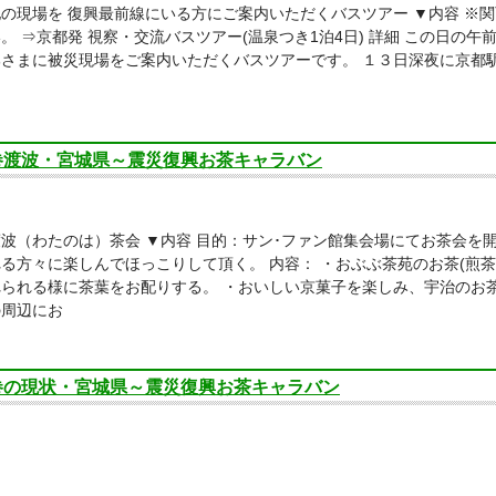
の現場を 復興最前線にいる方にご案内いただくバスツアー ▼内容 ※
。 ⇒京都発 視察・交流バスツアー(温泉つき1泊4日) 詳細 この日の
部さまに被災現場をご案内いただくバスツアーです。 １３日深夜に京都
巻渡波・宮城県～震災復興お茶キャラバン
波（わたのは）茶会 ▼内容 目的：サン･ファン館集会場にてお茶会を
る方々に楽しんでほっこりして頂く。 内容： ・おぶぶ茶苑のお茶(煎茶
られる様に茶葉をお配りする。 ・おいしい京菓子を楽しみ、宇治のお
の周辺にお
巻の現状・宮城県～震災復興お茶キャラバン