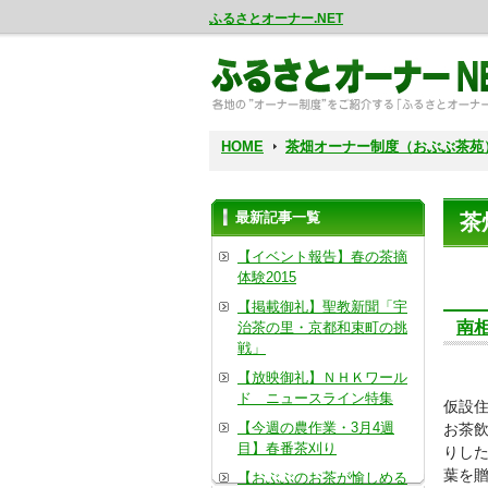
ふるさとオーナー.NET
HOME
茶畑オーナー制度（おぶぶ茶苑
最新記事一覧
茶
【イベント報告】春の茶摘
体験2015
【掲載御礼】聖教新聞「宇
南
治茶の里・京都和束町の挑
戦」
【放映御礼】ＮＨＫワール
ド ニュースライン特集
仮設住
【今週の農作業・3月4週
お茶
目】春番茶刈り
りした
葉を
【おぶぶのお茶が愉しめる