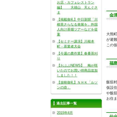
お店・カフェレストラン
編】 大雄山 天んぐさ
ま
会
【掲載御礼】中日新聞「川
根茶さらなる発展を」外国
人向け茶畑ツアーなどを提
大熊町
案
が避
【セミナー講演】川根本
この
町・茶業者大会
【今週の農作業】春番茶刈
り
福
【おぶぶNEWS】 梅が咲
いたのでお買い得商品追加
しました！！
飯舘村
【放映御礼】ＮＨＫ「ルソ
ンの壺」
仮設
や飯
お住
過去記事一覧
2015年4月
仙