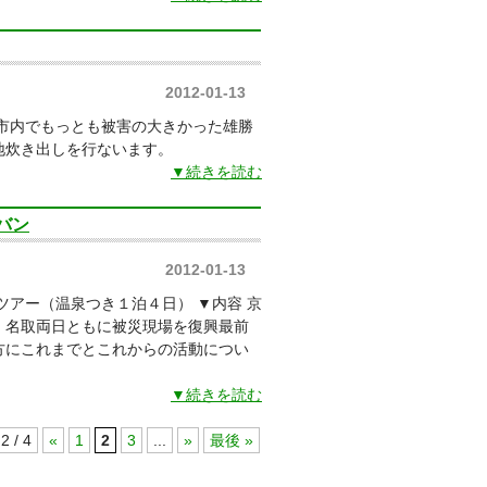
2012-01-13
巻市内でもっとも被害の大きかった雄勝
地炊き出しを行ないます。
▼続きを読む
バン
2012-01-13
ツアー（温泉つき１泊４日） ▼内容 京
・名取両日ともに被災現場を復興最前
方にこれまでとこれからの活動につい
▼続きを読む
2 / 4
«
1
2
3
...
»
最後 »