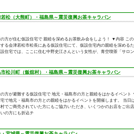
津若松（大熊町）・福島県～震災復興お茶キャラバン
の方が住む仮設住宅で 親睦を深めるお茶飲み会をしよう！ ▼内容 こ
難する会津若松市松長にある仮設住宅にて、仮設住宅内の親睦を深める
仮設住宅では、ここに住む中野史江さんという女性が、青空喫茶「サロ
島市松川町（飯舘村）・福島県～震災復興お茶キャラバン
の方が避難する仮設住宅で 地元・福島市の方と親睦をはかるイベント 
住宅で地元・福島市の方との親睦をはかるイベントを開催します。 当日
舘村でご商売されていた方にもご協力いただき、いくつかのお店をご出店
まいの方にも折込チ
台・宮城県～震災復興お茶キャラバン