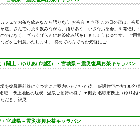
カフェでお茶を飲みながら語りあう お茶会 ▼内容 この日の夜は、茶
道草屋」さんでお茶を飲みながら、語りあう「小さなお茶会」を開催しま
ものではなく、ざっくばらんにお茶飲み話をしましょうね会です。 ご用
などをご用意いたします。 初めての方でもお気軽にご
取（閖上：ゆりあげ地区）・宮城県～震災復興お茶キャラバン
場を復興最前線に立つ方にご案内いただいた後、 仮設住宅の方100名
名取・閖上地区の現状 温泉ご招待の様子 ▼概要 名取市閖上（ゆりあ
いただき、被災
釜・宮城県～震災復興お茶キャラバン