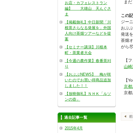
まだ
お店・カフェレストラン
編】 大雄山 天んぐさ
ま
この記
ジー
【掲載御礼】中日新聞「川
根茶さらなる発展を」外国
おぶぶ
人向け茶畑ツアーなどを提
発送を
案
茶畑
がら
【セミナー講演】川根本
町・茶業者大会
【フ
【今週の農作業】春番茶刈
り
山崎
【おぶぶNEWS】 梅が咲
いたのでお買い得商品追加
【Yo
しました！！
京都
京都
【放映御礼】ＮＨＫ「ルソ
ンの壺」
過去記事一覧
2015年4月