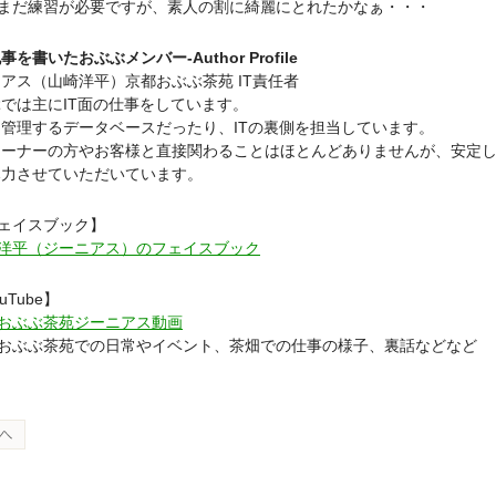
まだ練習が必要ですが、素人の割に綺麗にとれたかなぁ・・・
事を書いたおぶぶメンバー-Author Profile
ニアス（山崎洋平）
京都おぶぶ茶苑 IT責任者
では主にIT面の仕事をしています。
管理するデータベースだったり、ITの裏側を担当しています。
オーナーの方やお客様と直接関わることはほとんどありませんが、安定
尽力させていただいています。
ェイスブック】
洋平（ジーニアス）のフェイスブック
uTube】
おぶぶ茶苑ジーニアス動画
おぶぶ茶苑での日常やイベント、茶畑での仕事の様子、裏話などなど