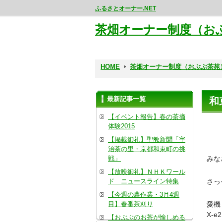
ふるさとオーナー.NET
茶畑オーナー制度（お
HOME
茶畑オーナー制度（おぶぶ茶苑
最新記事一覧
和
【イベント報告】春の茶摘
体験2015
【掲載御礼】聖教新聞「宇
治茶の里・京都和束町の挑
戦」
みな
【放映御礼】ＮＨＫワール
ド ニュースライン特集
さっ
【今週の農作業・3月4週
目】春番茶刈り
愛機
X-
【おぶぶのお茶が愉しめる