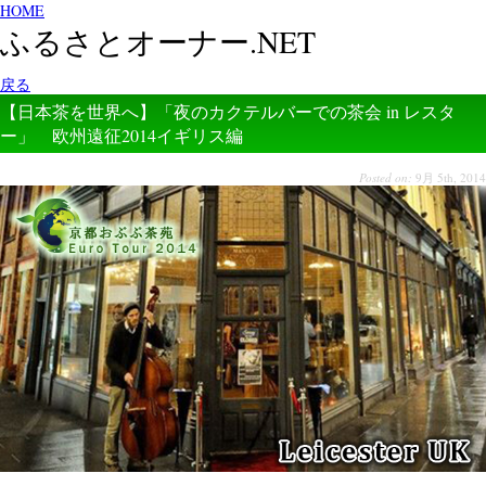
HOME
ふるさとオーナー.NET
戻る
【日本茶を世界へ】「夜のカクテルバーでの茶会 in レスタ
ー」 欧州遠征2014イギリス編
Posted on:
9月 5th, 2014