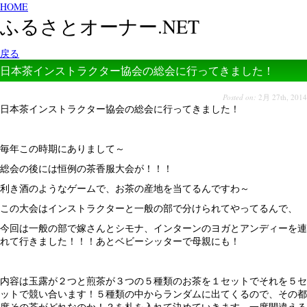
HOME
ふるさとオーナー.NET
戻る
日本茶インストラクター協会の総会に行ってきました！
Posted on:
2月 27th, 2014
日本茶インストラクター協会の総会に行ってきました！
毎年この時期にありまして～
総会の後には恒例の茶香服大会が！！！
利き酒のようなゲームで、お茶の産地を当てるんですわ～
この大会はインストラクターと一般の部で分けられてやってるんで、
今回は一般の部で嫁さんとシモナ、インターンのヨガとアンディーを連
れて行きました！！！あとベビーシッターで母親にも！
内容は玉露が２つと煎茶が３つの５種類のお茶を１セットでそれを５セ
ットで競い合います！５種類の中からランダムに出てくるので、その都
度その茶がどれなのか！？を札を入れて決めていきます。一度間違える