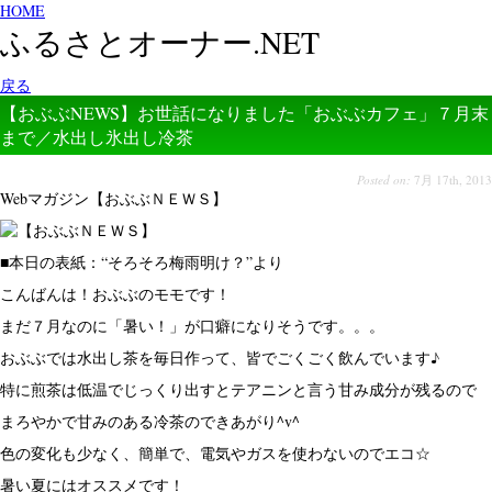
HOME
ふるさとオーナー.NET
戻る
【おぶぶNEWS】お世話になりました「おぶぶカフェ」７月末
まで／水出し氷出し冷茶
Posted on:
7月 17th, 2013
Webマガジン【おぶぶＮＥＷＳ】
■本日の表紙：“そろそろ梅雨明け？”より
こんばんは！おぶぶのモモです！
まだ７月なのに「暑い！」が口癖になりそうです。。。
おぶぶでは水出し茶を毎日作って、皆でごくごく飲んでいます♪
特に煎茶は低温でじっくり出すとテアニンと言う甘み成分が残るので
まろやかで甘みのある冷茶のできあがり^v^
色の変化も少なく、簡単で、電気やガスを使わないのでエコ☆
暑い夏にはオススメです！