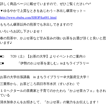
詳しく商品ページに載せていますので、ぜひご覧ください^v^
▼ゆるやかで上質なときをあじわう～氷出し碾茶セット～
http://www.obubu.com/SHOP/ku001.html
もちろん碾茶以外の煎茶でも氷出しできますので
いろいろお試し下さいませ！
春の煎茶や、かぶせ茶など甘み旨みの強いお茶をお選び頂くと良いと思
います♪
━━━━━━━━━━━━━━━━━━━━━━━━━━━━━━━━━━━━━━
■□ 7/20（土）【お茶の大学】よりイベントのご案内☆
□■ 『伊勢のかぶせ茶を楽しむ』inまちライブラリー
━━━━━━━━━━━━━━━━━━━━━━━━━━━━━━━━━━━━━━
お茶の大学出張講義 in まちライブラリー＠大阪府立大学！
三重県から、お茶どころ四日市市水沢（すいざわ）で
１０ヘクタールの茶農家と子育てのかたわら『かぶせ茶カフェ』をされ
ている
清水加奈さんをお招きして、『かぶせ茶』の魅力をお伝えします！