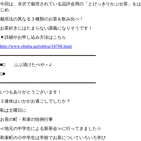
今回は、水沢で栽培されている品評会用の「とびっきりかぶせ茶」をは
じめ、
栽培法の異なる３種類のお茶を飲み比べ！
お茶好きにはたまらない講義になりそうです！
▼詳細やお申し込み方法はこちら
http://www.obubu.net/oblog/18708.html
━━━━━━━━━━━━━━━━━━━━━━━━━━━━━━━━━━━━━━
■□ ぶぶ漬けたべや～♪
□■
━━━━━━━━━━━━━━━━━━━━━━━━━━━━━━━━━━━━━━
いつもありがとうございます！
３連休はいかがお過ごしでしたか？
私は土曜日に
お茶の町・和束の恒例行事
≪地元の中学生による新茶会≫に行ってきました☆
和束町の小中学生は学校でお茶についていろいろ学び