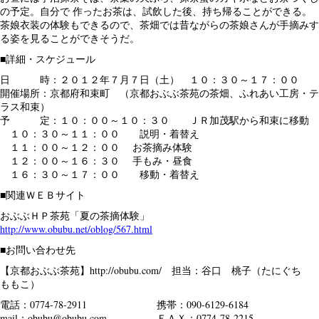
の予定。自分で 作ったお茶は、試飲した後、持ち帰ることができる。
茶娘衣装の体験もできるので、茶畑では昔ながらの茶娘さんが手摘みす
る姿を見ることができそうだ。
■詳細・スケジュール
日 時：２０１２年７月７日（土） １０：３０～１７：００
開催場所：京都府和束町 （京都おぶぶ茶苑の茶畑、ふれあい工房・テ
ラス和束）
予 定：１０：００～１０：３０ ＪＲ加茂駅から和束に移動
１０：３０～１１：００ 説明・着替え
１１：００～１２：００ お茶摘み体験
１２：００～１６：３０ 手もみ・昼食
１６：３０～１７：００ 移動・着替え
■関連ＷＥＢサイト
おぶぶＨＰ茶苑「夏の茶摘体験」
http://www.obubu.net/oblog/567.html
■お問い合わせ先
【京都おぶぶ茶苑】http://obubu.com/ 担当：谷口 桃子（たにぐち
ももこ）
電話：0774-78-2911 携帯：090-6129-6184
mail：obubu@obubu.com ＦＡＸ：0774-78-2215