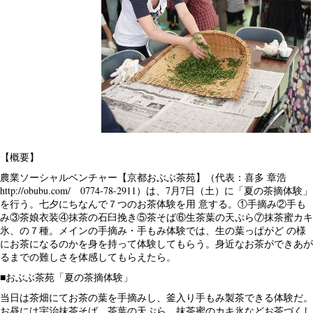
【概要】
農業ソーシャルベンチャー【京都おぶぶ茶苑】（代表：喜多 章浩
http://obubu.com/ 0774-78-2911）は、7月7日（土）に「夏の茶摘体験」
を行う。七夕にちなんで７つのお茶体験を用 意する。①手摘み②手も
み③茶娘衣装④抹茶の石臼挽き⑤茶そば⑥生茶葉の天ぷら⑦抹茶蜜カキ
氷、の７種。メインの手摘み・手もみ体験では、生の葉っぱがど の様
にお茶になるのかを身を持って体験してもらう。身近なお茶ができあが
るまでの難しさを体感してもらえたら。
■おぶぶ茶苑「夏の茶摘体験」
当日は茶畑にてお茶の葉を手摘みし、釜入り手もみ製茶できる体験だ。
お昼には宇治抹茶そば、茶葉の天ぷら、抹茶蜜のカキ氷などお茶づくし