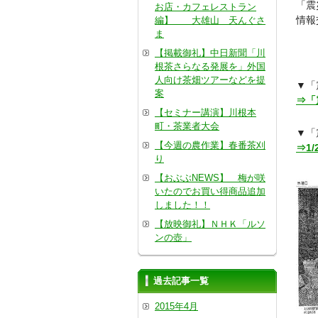
「震
お店・カフェレストラン
情報
編】 大雄山 天んぐさ
ま
【掲載御礼】中日新聞「川
根茶さらなる発展を」外国
人向け茶畑ツアーなどを提
▼「
案
⇒「
【セミナー講演】川根本
町・茶業者大会
▼「
【今週の農作業】春番茶刈
⇒1
り
【おぶぶNEWS】 梅が咲
いたのでお買い得商品追加
しました！！
【放映御礼】ＮＨＫ「ルソ
ンの壺」
過去記事一覧
2015年4月