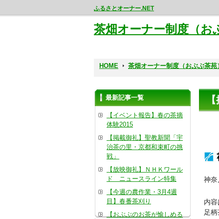
ふるさとオーナー.NET
茶畑オーナー制度（お
HOME
茶畑オーナー制度（おぶぶ茶苑
最新記事一覧
【
【イベント報告】春の茶摘
体験2015
【掲載御礼】聖教新聞「宇
治茶の里・京都和束町の挑
戦」
【放映御礼】ＮＨＫワール
ド ニュースライン特集
神奈
【今週の農作業・3月4週
目】春番茶刈り
内容
足柄
【おぶぶのお茶が愉しめる