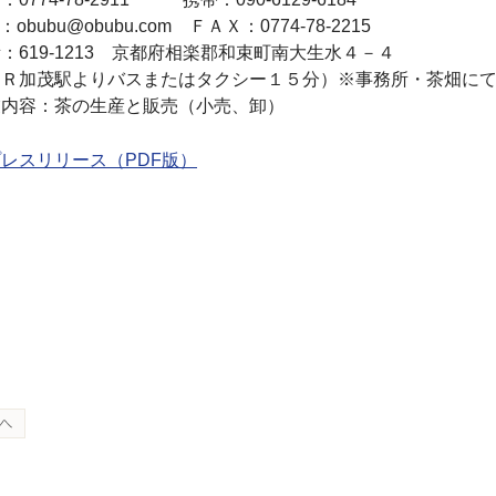
l：obubu@obubu.com ＦＡＸ：0774-78-2215
：619-1213 京都府相楽郡和束町南大生水４－４
ＪＲ加茂駅よりバスまたはタクシー１５分）※事務所・茶畑に
業内容：茶の生産と販売（小売、卸）
レスリリース（PDF版）