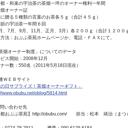
京都・和束の宇治茶の茶畑一坪のオーナー権利一年間
茶畑オーナー証
父に贈る５種類の言葉のお茶各５ｇ（合計４５ｇ）
季節の宇治茶一年間６回
月、7月、9月、11月、正月、3月）各２００ｇ（合計１２００
文方法：おぶぶ茶苑ホームページか、電話・ＦＡＸにて。
「茶畑オーナー制度」についてのデータ
ビス開始：2008年12月
ナー数：550名（2011年5月18日現在）
連ＷＥＢサイト
父の日サプライズ！茶畑オーナーギフト」
://www.obubu.net/oblog/5814.html
お問い合わせ先
都おぶぶ茶苑】http://obubu.com/ 担当：松本 靖治（
：0774-78-2911 携帯：090-6129-6184