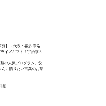
茶苑】（代表：喜多 章浩
の日にサプライズギフト！宇治茶の
茶苑の人気プログラム。父
さんに贈りたい言葉のお茶
詳細