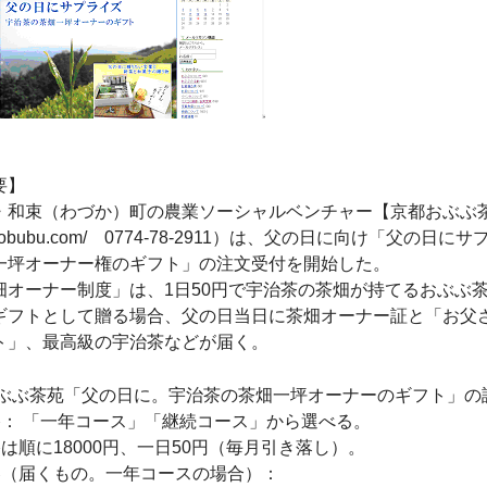
要】
・和束（わづか）町の農業ソーシャルベンチャー【京都おぶぶ
p://obubu.com/ 0774-78-2911）は、父の日に向け「父
一坪オーナー権のギフト」の注文受付を開始した。
畑オーナー制度」は、1日50円で宇治茶の茶畑が持てるおぶぶ
ギフトとして贈る場合、父の日当日に茶畑オーナー証と「お父
ト」、最高級の宇治茶などが届く。
おぶぶ茶苑「父の日に。宇治茶の茶畑一坪オーナーのギフト」の
： 「一年コース」「継続コース」から選べる。
は順に18000円、一日50円（毎月引き落し）。
容（届くもの。一年コースの場合）：