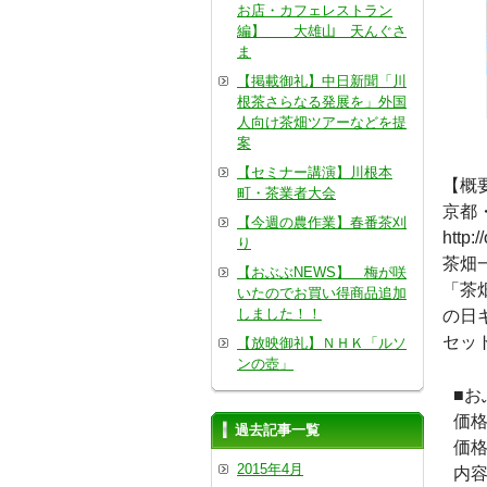
お店・カフェレストラン
編】 大雄山 天んぐさ
ま
【掲載御礼】中日新聞「川
根茶さらなる発展を」外国
人向け茶畑ツアーなどを提
案
【セミナー講演】川根本
【概
町・茶業者大会
京都
【今週の農作業】春番茶刈
htt
り
茶畑
【おぶぶNEWS】 梅が咲
「茶
いたのでお買い得商品追加
しました！！
の日
セッ
【放映御礼】ＮＨＫ「ルソ
ンの壺」
■
価格
過去記事一覧
価格
2015年4月
内