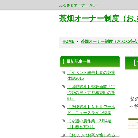
ふるさとオーナー.NET
茶畑オーナー制度（お
HOME
茶畑オーナー制度（おぶぶ茶苑
最新記事一覧
【
【イベント報告】春の茶摘
体験2015
【掲載御礼】聖教新聞「宇
治茶の里・京都和束町の挑
戦」
父
～
【放映御礼】ＮＨＫワール
ド ニュースライン特集
【今週の農作業・3月4週
目】春番茶刈り
【おぶぶのお茶が愉しめる