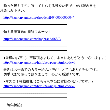
贈った後も手元に置いてもらえる可愛い瓶で、ぜひ記念日を
お楽しみ下さい。
http://kannonyama.com/shopdetail/040000000004/
━━━━━━━━━━━━━━━━━━━━━━━━━━━━━━━━━━
旬！農家直送の新鮮フルーツ！
http://kannonyama.com/shopbrand/063/P/
━━━━━━━━━━━━━━━━━━━━━━━━━━━━━━━━━━
━━━━━━━━━━━━━━━━━━━━━━━━━━━━━━━━━━
●皆様のお声（ご声援頂きまして、本当にありがとうございます。）
http://kannonyama.com/html/newpage.html?code=3
最近はお手紙でのカラー絵のお声が、とてもありがたいです。
切手代まで使って頂きまして、心から感謝！です。
●マスコミ掲載御礼（こちらも本当に皆様のおかげです。）
http://kannonyama.com/html/newpage.html?code=9
━━━━━━━━━━━━━━━━━━━━━━━━━━━━━━━━━━
━━━━━━━━━━━━━━━━━━━━━━━━━━━━━━━━━━
（編集後記）