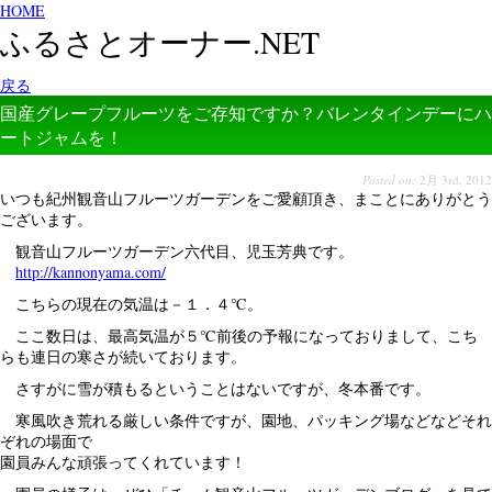
HOME
ふるさとオーナー.NET
戻る
国産グレープフルーツをご存知ですか？バレンタインデーにハ
ートジャムを！
Posted on:
2月 3rd, 2012
いつも紀州観音山フルーツガーデンをご愛顧頂き、まことにありがとう
ございます。
観音山フルーツガーデン六代目、児玉芳典です。
http://kannonyama.com/
こちらの現在の気温は－１．４℃。
ここ数日は、最高気温が５℃前後の予報になっておりまして、こち
らも連日の寒さが続いております。
さすがに雪が積もるということはないですが、冬本番です。
寒風吹き荒れる厳しい条件ですが、園地、パッキング場などなどそれ
ぞれの場面で
園員みんな頑張ってくれています！