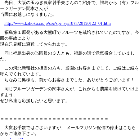
先日、大阪の玉ねぎ農家射手矢さんのご紹介で、福島から（有）フル
ーツガーデン関本さんが
当園にお越しになりました。
http://www.kahoku.co.jp/spe/spe_sys1073/20120122_01.htm
福島第１原発がある大熊町でフルーツを栽培されていたのですが、今
回の事故により
現在只見町に避難しておられます。
同じ福島出身の当園員の３人とも、福島の話で意気投合していまし
た。
この河北新報社の担当の方も、当園のお客さまでして、ご縁はご縁を
呼んでくれています。
ちなみに奥様も、前からお客さまでした。ありがとうございます！
同じフルーツガーデンの関本さんが、これからも農業を続けていけま
すよう、
ぜひ私達も応援したいと思います。
＝＝＝＝＝＝＝＝＝＝＝＝＝＝＝＝＝＝＝＝＝＝＝＝＝
大変お手数ではございますが、 メールマガジン配信の停止はこちら
からご連絡下さい。