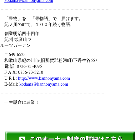
kodama@kannonyama.com
＝＝＝＝＝＝＝＝＝＝＝＝＝＝＝＝＝＝＝＝＝＝＝＝＝
「果物」を 「果物語」で 届けます。
紀ノ川の畔で、１００年続く物語。
創業明治四十四年
紀州 観音山フ
ルーツガーデン
〒649-6523
和歌山県紀の川市(旧那賀郡粉河町)下丹生谷557
電 話: 0736-73-4095
F A X: 0736-73-3210
U R L:
http://www.kannonyama.com
E-Mail:
kodama@kannonyama.com
＝＝＝＝＝＝＝＝＝＝＝＝＝＝＝＝＝＝＝＝＝＝＝＝
一生懸命に農業！