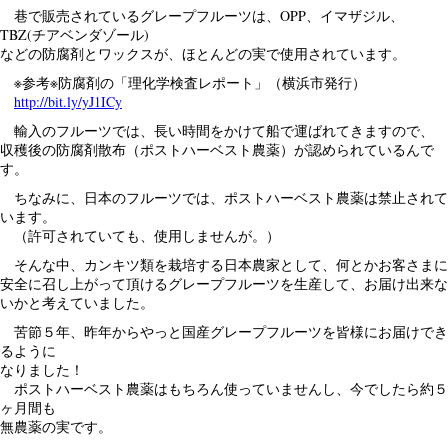
巷で販売されているグレープフルーツは、OPP、イマザジル、
TBZ(チアベンダゾール)
などの防腐剤とワックスが、ほとんどの実で使用されています。
※参考※防腐剤の「理化学検査レポート」（横浜市発行）
http://bit.ly/yJ1ICy
輸入のフルーツでは、長い時間をかけて船で運ばれてきますので、
収穫後の防腐剤散布（ポストハーベスト農薬）が認められているんで
す。
ちなみに、日本のフルーツでは、ポストハーベスト農薬は禁止されて
います。
（許可されていても、使用しませんが。）
そんな中、カンキツ類を栽培する日本農家として、何とかお客さまに
安全に召し上がって頂けるグレープフルーツを生産して、お届け出来な
いかと考えていました。
苦節５年、昨年からやっと国産グレープフルーツを皆様にお届けでき
るように
なりました！
ポストハーベスト農薬はもちろん使っていませんし、今でしたら約５
ヶ月間も
無農薬の実です。