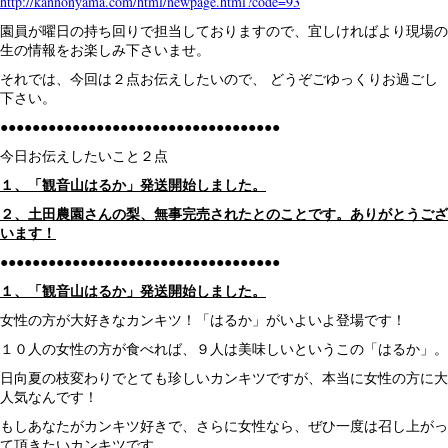
http://kannonyama.com/html/newpage.html?code=93
園員が曜日の持ち回りで担当しておりますので、宜しければより現場の
生の情報をお楽しみ下さいませ。
それでは、今回は２点お伝えしたいので、 どうぞごゆっくりお過ごし
下さい。
●●●●●●●●●●●●●●●●●●●●●●●●●●●●●●●●●●●
今日お伝えしたいこと２点
１、「観音山はるか」発送開始しました。
２、土田農園さんの梨、無事完売されたとのことです。ありがとうござ
います！
●●●●●●●●●●●●●●●●●●●●●●●●●●●●●●●●●●●
１、「観音山はるか」発送開始しました。
女性の方が大好きなカンキツ！「はるか」がいよいよ登場です！
１０人の女性の方が食べれば、９人は美味しいというこの「はるか」。
日向夏の枝変わりでとても珍しいカンキツですが、本当に女性の方に大
人気なんです！
もしあなたがカンキツ好きで、さらに女性なら、ぜひ一度は召し上がっ
て頂きたいカンキツです。