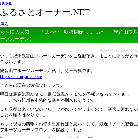
HOME
ふるさとオーナー.NET
戻る
女性に大人気！！「はるか」収穫開始しました！（観音山フル
ーツガーデン）
Posted on:
1月 23rd, 2012
いつも紀州観音山フルーツガーデンをご愛顧頂き、まことにありがとう
ございます。
観音山フルーツガーデン六代目、児玉芳典です。
http://kannonyama.com/
こちらの現在の気温は５．２℃。
明日は最高気温が３℃、最低気温が－１℃の予報となっておりまし
て、こちら紀州も本格的な寒さが到来しそうです。
まだ収穫出来ていないフルーツが残っておりますので、寒害に遭わない
ことを願うばかりです。
もっと現場の情報をお伝え出来ればと思いまして、最近「チーム観音山
フルーツガーデンブログ」を開設しました！