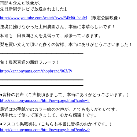
再開も含んだ映像が、
先日新潟テレビで放送されました↓
http://www.youtube.com/watch?v=wE4M6t_hdsM
（限定公開映像）
逆境に挫けなかった土田農園さん、本当に素晴らしいです！
私達も土田農園さんを見習って、頑張っていきます。
梨を買い支えて頂いた多くの皆様、本当にありがとうございました！
━━━━━━━━━━━━━━━━━━━━━━━━━━━━━━━━━━
旬！農家直送の新鮮フルーツ！
http://kannonyama.com/shopbrand/063/P/
━━━━━━━━━━━━━━━━━━━━━━━━━━━━━━━━━━
━━━━━━━━━━━━━━━━━━━━━━━━━━━━━━━━━━
●皆様のお声（ご声援頂きまして、本当にありがとうございます。）
http://kannonyama.com/html/newpage.html?code=3
最近はお手紙でのカラー絵のお声が、とてもありがたいです。
切手代まで使って頂きまして、心から感謝！です。
●マスコミ掲載御礼（こちらも本当に皆様のおかげです。）
http://kannonyama.com/html/newpage.html?code=9