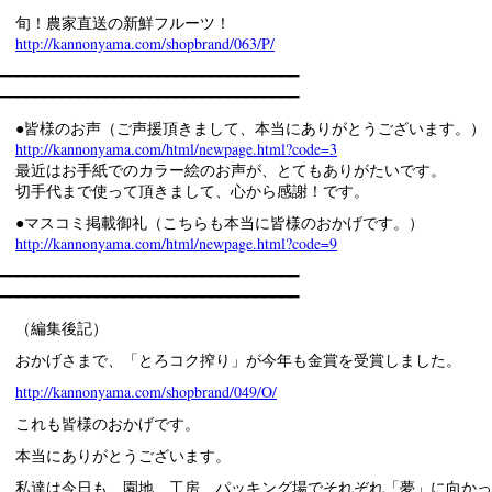
旬！農家直送の新鮮フルーツ！
http://kannonyama.com/shopbrand/063/P/
━━━━━━━━━━━━━━━━━━━━━━━━━━━━━━━━━━
━━━━━━━━━━━━━━━━━━━━━━━━━━━━━━━━━━
●皆様のお声（ご声援頂きまして、本当にありがとうございます。）
http://kannonyama.com/html/newpage.html?code=3
最近はお手紙でのカラー絵のお声が、とてもありがたいです。
切手代まで使って頂きまして、心から感謝！です。
●マスコミ掲載御礼（こちらも本当に皆様のおかげです。）
http://kannonyama.com/html/newpage.html?code=9
━━━━━━━━━━━━━━━━━━━━━━━━━━━━━━━━━━
━━━━━━━━━━━━━━━━━━━━━━━━━━━━━━━━━━
（編集後記）
おかげさまで、「とろコク搾り」が今年も金賞を受賞しました。
http://kannonyama.com/shopbrand/049/O/
これも皆様のおかげです。
本当にありがとうございます。
私達は今日も、園地、工房、パッキング場でそれぞれ「夢」に向かっ