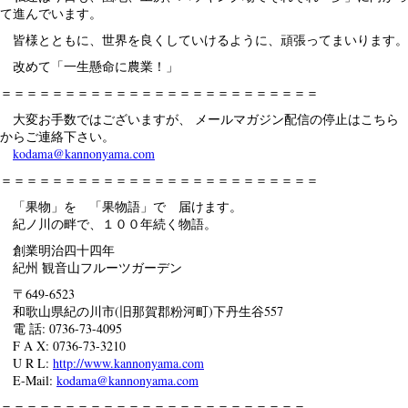
て進んでいます。
皆様とともに、世界を良くしていけるように、頑張ってまいります。
改めて「一生懸命に農業！」
＝＝＝＝＝＝＝＝＝＝＝＝＝＝＝＝＝＝＝＝＝＝＝＝＝
大変お手数ではございますが、 メールマガジン配信の停止はこちら
からご連絡下さい。
kodama@kannonyama.com
＝＝＝＝＝＝＝＝＝＝＝＝＝＝＝＝＝＝＝＝＝＝＝＝＝
「果物」を 「果物語」で 届けます。
紀ノ川の畔で、１００年続く物語。
創業明治四十四年
紀州 観音山フルーツガーデン
〒649-6523
和歌山県紀の川市(旧那賀郡粉河町)下丹生谷557
電 話: 0736-73-4095
F A X: 0736-73-3210
U R L:
http://www.kannonyama.com
E-Mail:
kodama@kannonyama.com
＝＝＝＝＝＝＝＝＝＝＝＝＝＝＝＝＝＝＝＝＝＝＝＝