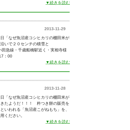
▼続きを読む
2013-11-29
朝日「なぜ魚沼産コシヒカリの棚田米が
山沿いで２０センチの積雪と
 小田急線・千歳船橋駅近く・実相寺様
7：00
▼続きを読む
2013-11-28
朝日「なぜ魚沼産コシヒカリの棚田米が
てきたようだ！！！ 杵つき餅の販売を
といわれる「魚沼産こがねもち」を、
利用ください。
▼続きを読む