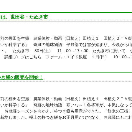
日は、世田谷・たぬき市
り前の棚田を空撮 農業体験・動画（田植え）田植え１ 田植え２ＴＶ
しいか科学する」 奇跡の地球物語 平野部では雪が始まり、今晩から
・。 たぬき市 30日(土） 11：00～17：00 たぬき村に於いて
 詳細ブログはこちら ファーム・エイド銀座 １日(日） 10：00～1
つき餅の販売を開始！
り前の棚田を空撮 農業体験・動画（田植え）田植え１ 田植え２ＴＶ
しいか科学する」 奇跡の地球物語 寒いな～！冬将軍が、本気になっ
 お歳暮シーズンを向かえ、杵つき餅も用意ができた。「餅米の王様」
薬栽培しました。極上の杵つき餅をお正月用だけでなく、お歳暮にもご