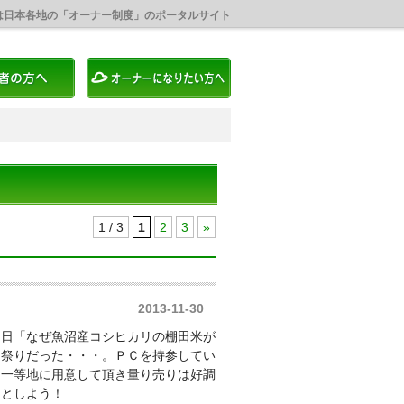
は日本各地の「オーナー制度」のポータルサイト
1 / 3
1
2
3
»
2013-11-30
朝日「なぜ魚沼産コシヒカリの棚田米が
き祭りだった・・・。ＰＣを持参してい
一等地に用意して頂き量り売りは好調
張るとしよう！