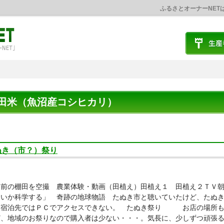
ふるさとオーナーNET
田米（魚沼産コシヒカリ）
ぬき（市？）祭り
り前の棚田を空撮 農業体験・動画（田植え）田植え１ 田植え２ＴＶ
しいか科学する」 奇跡の地球物語 たぬき市と聴いていたけど、たぬ
、宿泊先ではＰＣでアクセスできない。 たぬき祭り お店の場所も
ど、地域のお祭りなので購入者は少ない・・・。気長に、少しずつ頑