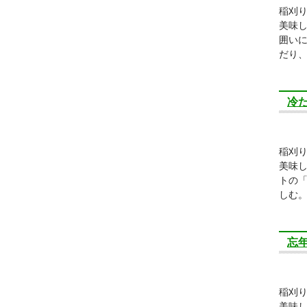
稲刈
美味
囲い
だり
冷
稲刈
美味
トの
しむ
忘
稲刈
美味