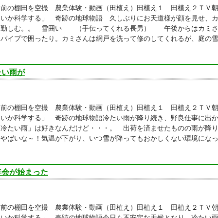
り前の棚田を空撮 農業体験・動画（田植え）田植え１ 田植え２ＴＶ
しいか科学する」 奇跡の地球物語 久しぶりにお天道様が顔を見せ、
に勤しむ。。 雪囲い （手伝ってくれる長男） 午後からはカミさ
、パイプで囲ったり。カミさんは網戸を洗って修のしてくれるが、庭の
たい雨が
り前の棚田を空撮 農業体験・動画（田植え）田植え１ 田植え２ＴＶ
しいか科学する」 奇跡の地球物語冷たい雨が降り続き、野良仕事に出
「冷たい雨」は好きなんだけど・・・。 出荷を済ませたものの雨が降
。やばいな～！気温が下がり、いつ雪が降ってもおかしくない環境にな
年会が始まった
り前の棚田を空撮 農業体験・動画（田植え）田植え１ 田植え２ＴＶ
しいか科学する」 奇跡の地球物語今日も不安定な天候となり、冷たい