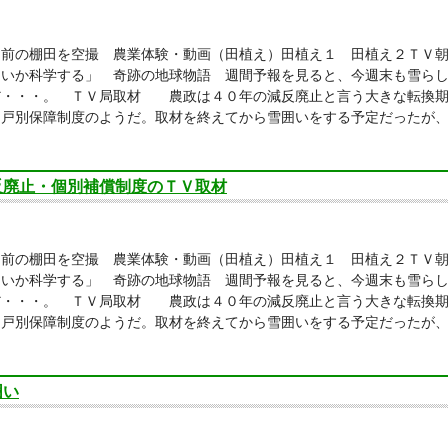
り前の棚田を空撮 農業体験・動画（田植え）田植え１ 田植え２ＴＶ
しいか科学する」 奇跡の地球物語 週間予報を見ると、今週末も雪ら
だ・・・。 ＴＶ局取材 農政は４０年の減反廃止と言う大きな転換期
と戸別保障制度のようだ。取材を終えてから雪囲いをする予定だったが
反廃止・個別補償制度のＴＶ取材
り前の棚田を空撮 農業体験・動画（田植え）田植え１ 田植え２ＴＶ
しいか科学する」 奇跡の地球物語 週間予報を見ると、今週末も雪ら
だ・・・。 ＴＶ局取材 農政は４０年の減反廃止と言う大きな転換期
と戸別保障制度のようだ。取材を終えてから雪囲いをする予定だったが
囲い