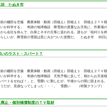
二回 たぬき市
り前の棚田を空撮 農業体験・動画（田植え）田植え１ 田植え２ＴＶ
しいか科学する」 奇跡の地球物語 降雪前の貴重なお天気に、作業場
後から会社を休んで、白菜とネギの主客に追われる。誰もが「稲刈りを
らしいが、降雪前の雪国は尻に火がついた状態だ。 たぬき市 30日(
囲いのラスト・スパート？
り前の棚田を空撮 農業体験・動画（田植え）田植え１ 田植え２ＴＶ
しいか科学する」 奇跡の地球物語 天気予報に反して、朝からお天道
スパートをせねば！」と、雪囲いに勤しむが、午後からの雨に阻まれる
ようだが、見損なってしまった・・・。 雪囲い （特製クランプ） 
反廃止・個別補償制度のＴＶ取材