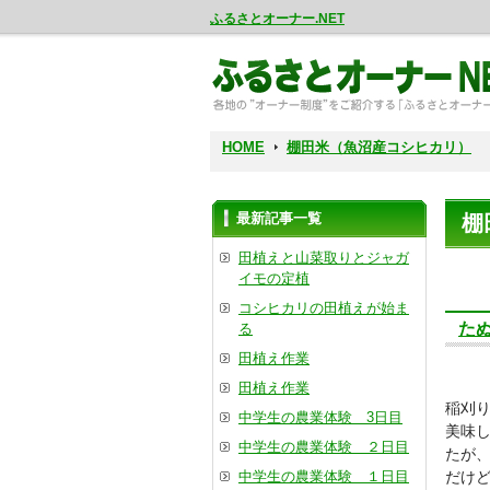
ふるさとオーナー.NET
HOME
棚田米（魚沼産コシヒカリ）
最新記事一覧
棚
田植えと山菜取りとジャガ
イモの定植
コシヒカリの田植えが始ま
た
る
田植え作業
田植え作業
稲刈
中学生の農業体験 3日目
美味
中学生の農業体験 ２日目
たが
中学生の農業体験 １日目
だけ