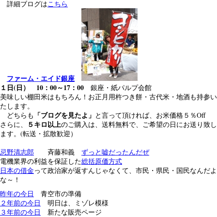
詳細ブログは
こちら
ファーム・エイド銀座
１日(日） 10：00～17：00
銀座・紙パルプ会館
美味しい棚田米はもちろん！お正月用杵つき餅・古代米・地酒も持参い
たします。
「ブログを見たよ」
どちらも
と言って頂ければ、お米価格５％Off
５キロ以上
さらに、
のご購入は、送料無料で、ご希望の日にお送り致し
ます。(転送・拡散歓迎）
忌野清志郎
斉藤和義
ずっと嘘だったんだぜ
電機業界の利益を保証した
総括原価方式
日本の借金
って政治家が返すんじゃなくて、市民・県民・国民なんだよ
な～！
昨年の今日
青空市の準備
２年前の今日
明日は、ミゾレ模様
３年前の今日
新たな販売ページ