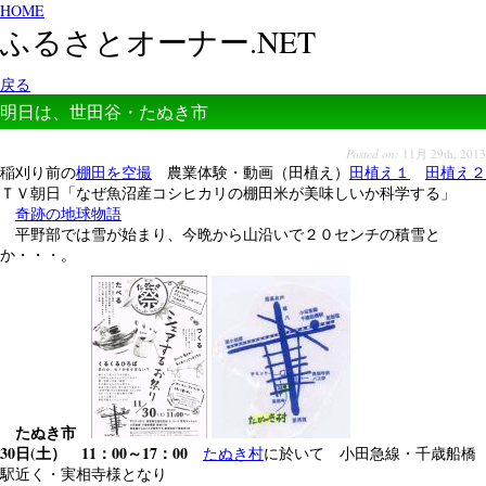
HOME
ふるさとオーナー.NET
戻る
明日は、世田谷・たぬき市
Posted on:
11月 29th, 2013
稲刈り前の
棚田を空撮
農業体験・動画（田植え）
田植え１
田植え２
ＴＶ朝日「なぜ魚沼産コシヒカリの棚田米が美味しいか科学する」
奇跡の地球物語
平野部では雪が始まり、今晩から山沿いで２０センチの積雪と
か・・・。
たぬき市
30日(土） 11：00～17：00
たぬき村
に於いて 小田急線・千歳船橋
駅近く・実相寺様となり