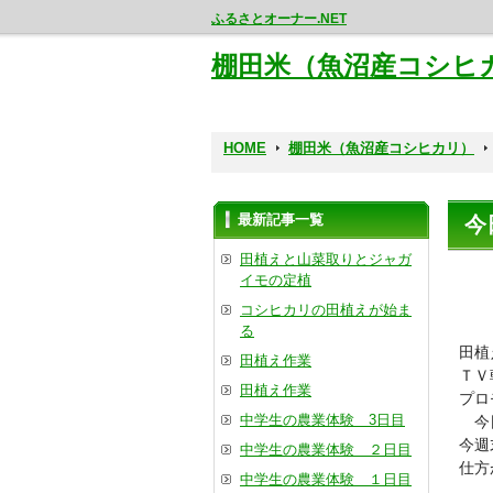
ふるさとオーナー.NET
棚田米（魚沼産コシヒ
HOME
棚田米（魚沼産コシヒカリ）
最新記事一覧
今
田植えと山菜取りとジャガ
イモの定植
コシヒカリの田植えが始ま
る
田植
田植え作業
ＴＶ
田植え作業
プロ
中学生の農業体験 3日目
今
今週
中学生の農業体験 ２日目
仕方
中学生の農業体験 １日目