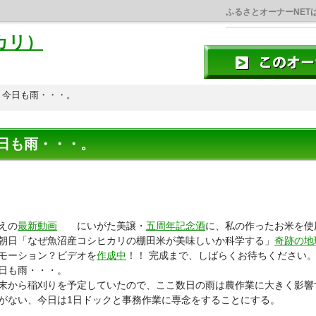
ふるさとオーナーNET
カリ）
今日も雨・・・。
日も雨・・・。
えの
最新動画
にいがた美譲・
五周年記念酒
に、私の作ったお米を使
朝日「なぜ魚沼産コシヒカリの棚田米が美味しいか科学する」
奇跡の地
モーション？ビデオを
作成中
！！ 完成まで、しばらくお待ちください
日も雨・・・。
末から稲刈りを予定していたので、ここ数日の雨は農作業に大きく影響
がない、今日は1日ドックと事務作業に専念をすることにする。