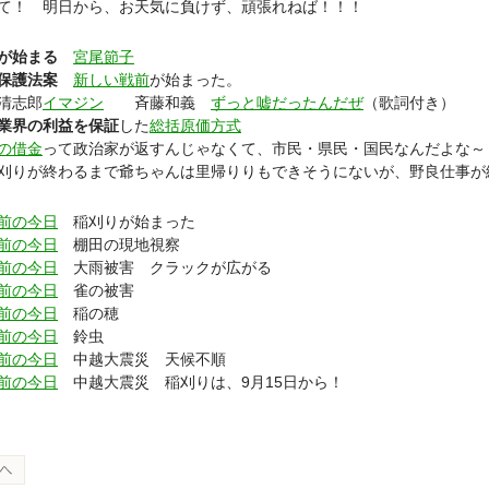
て！ 明日から、お天気に負けず、頑張れねば！！！
が始まる
宮尾節子
保護法案
新しい戦前
が始まった。
清志郎
イマジン
斉藤和義
ずっと嘘だったんだぜ
（歌詞付き）
業界の利益を保証
した
総括原価方式
の借金
って政治家が返すんじゃなくて、市民・県民・国民なんだよな～
りが終わるまで爺ちゃんは里帰りりもできそうにないが、野良仕事が
前の今日
稲刈りが始まった
前の今日
棚田の現地視察
前の今日
大雨被害 クラックが広がる
前の今日
雀の被害
前の今日
稲の穂
前の今日
鈴虫
前の今日
中越大震災 天候不順
前の今日
中越大震災 稲刈りは、9月15日から！