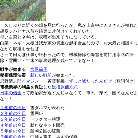
久しぶりに近くの畑を見に行ったが、私が上京中にカミさんが枯れた
胡瓜シバとナス苗を綺麗に片付けてくれていた。
早い白菜とネギは、収穫が出来そうになっている。
白菜・ネギ・大根は我が家の貴重な越冬食品なので、お天気と相談をし
ながら収穫をせねば！
さ～て田んぼ仕事が終わったので、機械掃除や降雪を前に用水路の掃
除・雪囲い・年末の事務処理が残っているな～！
戦争が始まる
宮尾節子
秘密保護法案
新しい戦前
が始まった。
忌野清志郎
イマジン
斉藤和義
ずっと嘘だったんだぜ
（歌詞付き）
電機業界の利益を保証
した
総括原価方式
日本の借金
って政治家が返すんじゃなくて、市民・県民・国民なんだよ
な～！
１年前の今日
雪ダルマが表れた
２年前の今日
雪囲い
３年前の今日
トラクター耕運
４年前の今日
新たなネット販売
５年前の今日
船岡公園の紅葉
７年前の今日
中越大震災 ネギの保存