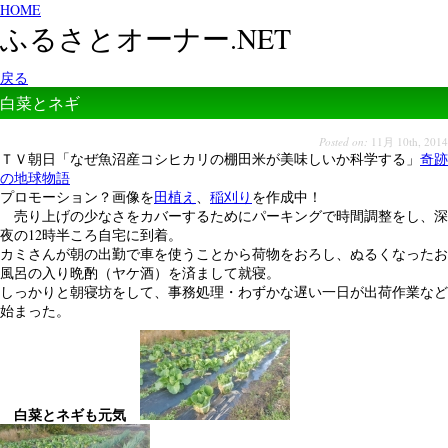
HOME
ふるさとオーナー.NET
戻る
白菜とネギ
Posted on:
11月 10th, 2014
ＴＶ朝日「なぜ魚沼産コシヒカリの棚田米が美味しいか科学する」
奇跡
の地球物語
プロモーション？画像を
田植え
、
稲刈り
を作成中！
売り上げの少なさをカバーするためにパーキングで時間調整をし、深
夜の12時半ころ自宅に到着。
カミさんが朝の出勤で車を使うことから荷物をおろし、ぬるくなったお
風呂の入り晩酌（ヤケ酒）を済まして就寝。
しっかりと朝寝坊をして、事務処理・わずかな遅い一日が出荷作業など
始まった。
白菜とネギも元気