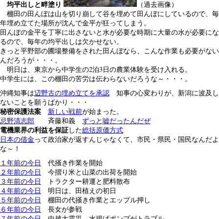
均平出しと畔塗り
（過去画像）
棚田の田んぼは山を切り崩して谷を埋めて田んぼにしているので、毎
年埋め立てた場所が沈んで金平が狂ってしまう。
田んぼの金平を丁寧に出さないと水が必要な時期に大量の水が必要にな
るので、毎年の均平出しは欠かせない。
きっと平野部の圃場整備をされた田んぼなら、こんな作業も必要がない
んだろうが・・・。
明日は、東京から中学生の2泊3日の農業体験を受け入れる。
中学生には、この棚田の苦労は伝わらないだろうな～・・・。
沖縄知事は
辺野古の埋め立てを承認
知事の心変わりが、新潟に波及し
ないことを願うばかり・・・
秘密保護法案
新しい戦前
が始まった。
忌野清志郎
斉藤和義
ずっと嘘だったんだぜ
電機業界の利益を保証
した
総括原価方式
日本の借金
って政治家が返すんじゃなくて、市民・県民・国民なんだよ
な～！
１年前の今日
代掻き作業を開始
２年前の今日
今摺り米と山菜の出荷を開始
３年前の今日
トラクター耕運と肥料散布
４年前の今日
明日は、田植えの初日
５年前の今日
棚田の代掻き作業とエップル押し
６年前の今日
長女が参戦
７年前の今日
中越大震災 水揚げポンプがトラブル