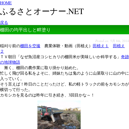
HOME
ふるさとオーナー.NET
戻る
棚田の均平出しと畔塗り
Posted on:
5月 8th, 2014
稲刈り前の
棚田を空撮
農業体験・動画（田植え）
田植え１
田植え
２
ＴＶ朝日「なぜ魚沼産コシヒカリの棚田米が美味しいか科学する」
奇跡
の地球物語
漸く、棚田の農作業に取り掛かり始めた。
忙しく飛び回る私をよそに、姉妹たちは鬼のように山菜取りに山の中に
入っていく。
そう言えば！昨日のことだったけど、私の軽トラックの前をカモシカが
横切って行った。
カモシカを見るのは昨年に引き続き、3回目かな～！