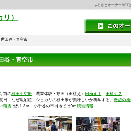
ふるさとオーナーNET
カリ）
世田谷・青空市
田谷・青空市
り前の
棚田を空撮
農業体験・動画（田植え）
田植え１
田植え２
朝日「なぜ魚沼産コシヒカリの棚田米が美味しいか科学する」
奇跡の地
の
積雪
は約1.3ｍ 小千谷の市街地では0ｍ
積雪情報