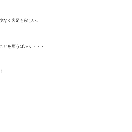
少なく客足も寂しい。
ことを願うばかり・・・
！