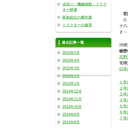
水回り、機械移動、トラク
ター耕運
世
家族総出の農作業
久し
トラクターの修理
その
ま～
過去記事一覧
沖縄
秘密
2015年5月
忌野
2015年4月
電機
2015年3月
日本
2015年2月
１年
2015年1月
２年
2014年12月
３年
2014年11月
４年
５年
2014年10月
６年
2014年9月
７年
2014年8月