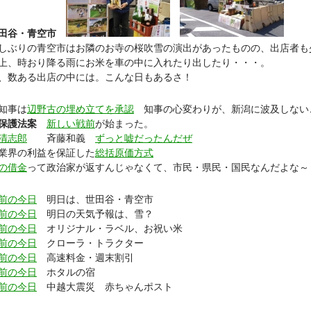
田谷・青空市
ぶりの青空市はお隣のお寺の桜吹雪の演出があったものの、出店者も
上、時おり降る雨にお米を車の中に入れたり出したり・・・。
、数ある出店の中には。こんな日もあるさ！
知事は
辺野古の埋め立てを承認
知事の心変わりが、新潟に波及しない
保護法案
新しい戦前
が始まった。
清志郎
斉藤和義
ずっと嘘だったんだぜ
業界の利益を保証した
総括原価方式
の借金
って政治家が返すんじゃなくて、市民・県民・国民なんだよな～
前の今日
明日は、世田谷・青空市
前の今日
明日の天気予報は、雪？
前の今日
オリジナル・ラベル、お祝い米
前の今日
クローラ・トラクター
前の今日
高速料金・週末割引
前の今日
ホタルの宿
前の今日
中越大震災 赤ちゃんポスト