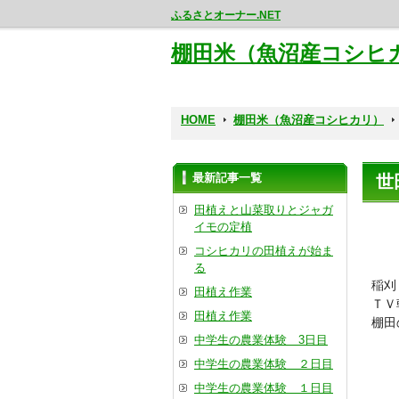
ふるさとオーナー.NET
棚田米（魚沼産コシヒ
HOME
棚田米（魚沼産コシヒカリ）
最新記事一覧
世
田植えと山菜取りとジャガ
イモの定植
コシヒカリの田植えが始ま
る
稲刈
田植え作業
ＴＶ
田植え作業
棚田
中学生の農業体験 3日目
中学生の農業体験 ２日目
中学生の農業体験 １日目