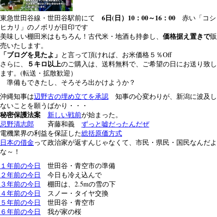
6日(日）10：00～16：00
東急世田谷線・世田谷駅前にて
赤い「コシ
ヒカリ」のノボリが目印です
価格据え置きで
美味しい棚田米はもちろん！古代米・地酒も持参し、
販
売いたします。
「ブログを見たよ」
と言って頂ければ、お米価格５％Off
５キロ以上
さらに、
のご購入は、送料無料で、ご希望の日にお送り致し
ます。(転送・拡散歓迎）
準備もできたし、そろそろ出かけようか？
沖縄知事は
辺野古の埋め立てを承認
知事の心変わりが、新潟に波及し
ないことを願うばかり・・・
秘密保護法案
新しい戦前
が始まった。
忌野清志郎
斉藤和義
ずっと嘘だったんだぜ
電機業界の利益を保証した
総括原価方式
日本の借金
って政治家が返すんじゃなくて、市民・県民・国民なんだよ
な～！
１年前の今日
世田谷・青空市の準備
２年前の今日
今日も冷え込んで
３年前の今日
棚田は、2.5mの雪の下
４年前の今日
スノー・タイヤ交換
５年前の今日
世田谷・青空市
６年前の今日
我が家の桜