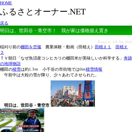
HOME
ふるさとオーナー.NET
戻る
明日は、世田谷・青空市！ 我が家は価格据え置き
Posted on:
4月 5th, 2014
稲刈り前の
棚田を空撮
農業体験・動画（田植え）
田植え１
田植え
２
ＴＶ朝日「なぜ魚沼産コシヒカリの棚田米が美味しいか科学する」
奇跡
の地球物語
棚田の
積雪
は約1.3ｍ 小千谷の市街地では0ｍ
積雪情報
午前中は大粒の雪が降り、少々あわてさせられた。
明日は、世田谷・青空市