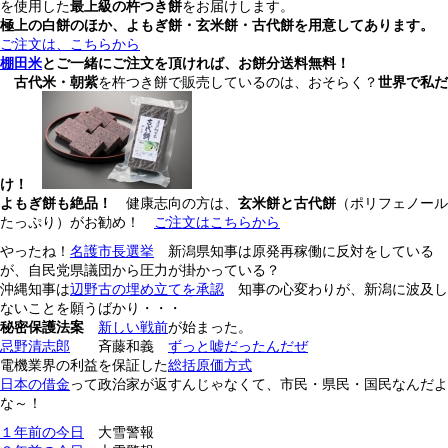
最上級の杵つき餅
を使用した
をお届けします。
極上の白餅のほか、よもぎ餅・玄米餅・古代餅を用意してあります。
ご注文は、こちらから
棚田米
とご一緒にご注文を頂ければ、お餅分送料無料！
古代米・朝紫
世界で私だ
を杵つき餅で販売しているのは、おそらく？
け！
よもぎ餅も絶品！
玄米餅と古代餅
健康志向の方は、
（ポリフェノール
たっぷり）がお勧め！
ご注文はこちらから
やったね！
名護市長選挙
新潟県知事は原発再稼働に反対をしている
が、自民党県議団から圧力が掛かっている？
沖縄知事は
辺野古の埋め立てを承認
知事の心変わりが、新潟に波及し
ないことを願うばかり・・・
秘密保護法案
新しい戦前
が始まった。
忌野清志郎
斉藤和義
ずっと嘘だったんだぜ
電機業界の利益を保証した
総括原価方式
日本の借金
って政治家が返すんじゃなくて、市民・県民・国民なんだよ
な～！
１年前の今日
大雪警報