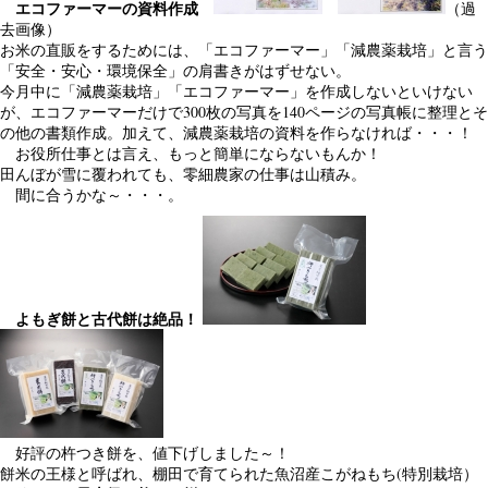
エコファーマーの資料作成
（過
去画像）
お米の直販をするためには、「エコファーマー」「減農薬栽培」と言う
「安全・安心・環境保全」の肩書きがはずせない。
今月中に「減農薬栽培」「エコファーマー」を作成しないといけない
が、エコファーマーだけで300枚の写真を140ページの写真帳に整理とそ
の他の書類作成。加えて、減農薬栽培の資料を作らなければ・・・！
お役所仕事とは言え、もっと簡単にならないもんか！
田んぼが雪に覆われても、零細農家の仕事は山積み。
間に合うかな～・・・。
よもぎ餅と古代餅は絶品！
好評の杵つき餅を、値下げしました～！
餅米の王様と呼ばれ、棚田で育てられた魚沼産こがねもち(特別栽培）