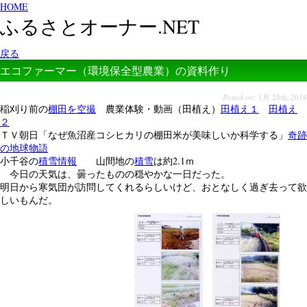
HOME
ふるさとオーナー.NET
戻る
エコファーマー（環境保全型農業）の資料作り
Posted on:
1月 25th, 2014
稲刈り前の
棚田を空撮
農業体験・動画（田植え）
田植え１
田植え
２
ＴＶ朝日「なぜ魚沼産コシヒカリの棚田米が美味しいか科学する」
奇跡
の地球物語
小千谷の
積雪情報
山間地の
積雪
は約2.1ｍ
今日の天気は、曇ったものの穏やかな一日だった。
明日から寒気団が訪問してくれるらしいけど、おとなしく過ぎ去って欲
しいもんだ。