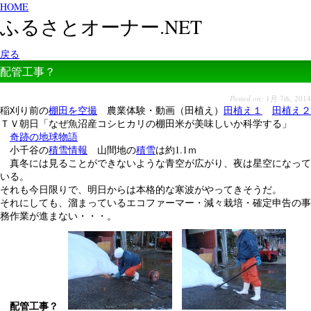
HOME
ふるさとオーナー.NET
戻る
配管工事？
Posted on:
1月 7th, 2014
稲刈り前の
棚田を空撮
農業体験・動画（田植え）
田植え１
田植え２
ＴＶ朝日「なぜ魚沼産コシヒカリの棚田米が美味しいか科学する」
奇跡の地球物語
小千谷の
積雪情報
山間地の
積雪
は約1.1ｍ
真冬には見ることができないような青空が広がり、夜は星空になって
いる。
それも今日限りで、明日からは本格的な寒波がやってきそうだ。
それにしても、溜まっているエコファーマー・減々栽培・確定申告の事
務作業が進まない・・・。
配管工事？