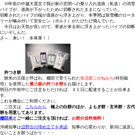
10年前の中越大震災で我が家の玄関への乗り入れ道路（私道）の消雪
パイプが、道路が下がったために切断されたままになっていた。
切断されたパイプの端が道路から浮き上がり、冬季間は除雪機のロータ
リーが噛み付いて安全ピン（ボルト）がたびたび飛んでいた。
今日はお天気が良いので、寒波が来る前に浮き上がったパイプの切断
にいそしんだ。
さ～、来い！ 冬将軍！！
杵つき餅
餅米の王様と呼ばれ、棚田で育てられた
魚沼産こがねもち
(特別栽
最上級の杵つき餅
培）を使用した
をお届けします。
明日の午前中にご注文をただければ、３１日に配達することが出来ま
す。
これを機会にご利用ください。
極上の白餅のほか、よもぎ餅・玄米餅・古代
ご注文は、
こちらから
餅を用意してあります。
棚田米
とご一緒にご注文を頂ければ、
お餅分送料無料！
沖縄知事は
辺野古の埋め立てを承認
知事の心変わりが、新潟に波及し
ないことを願うばかり・・・