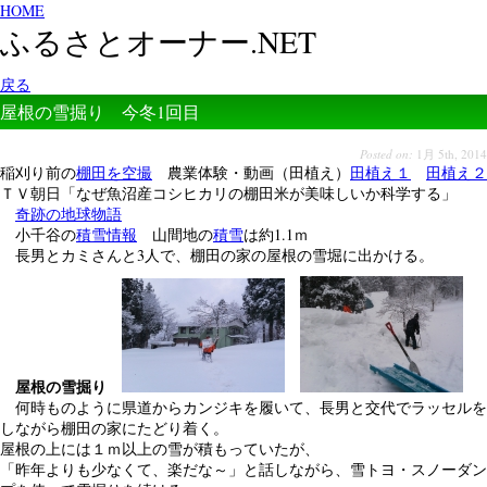
HOME
ふるさとオーナー.NET
戻る
屋根の雪掘り 今冬1回目
Posted on:
1月 5th, 2014
稲刈り前の
棚田を空撮
農業体験・動画（田植え）
田植え１
田植え２
ＴＶ朝日「なぜ魚沼産コシヒカリの棚田米が美味しいか科学する」
奇跡の地球物語
小千谷の
積雪情報
山間地の
積雪
は約1.1ｍ
長男とカミさんと3人で、棚田の家の屋根の雪堀に出かける。
屋根の雪掘り
何時ものように県道からカンジキを履いて、長男と交代でラッセルを
しながら棚田の家にたどり着く。
屋根の上には１ｍ以上の雪が積もっていたが、
「昨年よりも少なくて、楽だな～」と話しながら、雪トヨ・スノーダン