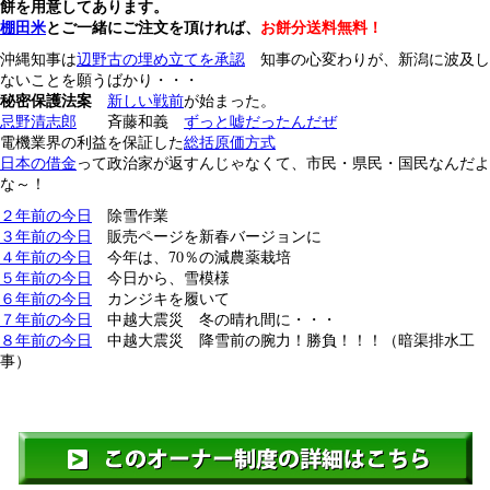
餅を用意してあります。
棚田米
とご一緒にご注文を頂ければ、
お餅分送料無料！
沖縄知事は
辺野古の埋め立てを承認
知事の心変わりが、新潟に波及し
ないことを願うばかり・・・
秘密保護法案
新しい戦前
が始まった。
忌野清志郎
斉藤和義
ずっと嘘だったんだぜ
電機業界の利益を保証した
総括原価方式
日本の借金
って政治家が返すんじゃなくて、市民・県民・国民なんだよ
な～！
２年前の今日
除雪作業
３年前の今日
販売ページを新春バージョンに
４年前の今日
今年は、70％の減農薬栽培
５年前の今日
今日から、雪模様
６年前の今日
カンジキを履いて
７年前の今日
中越大震災 冬の晴れ間に・・・
８年前の今日
中越大震災 降雪前の腕力！勝負！！！（暗渠排水工
事）