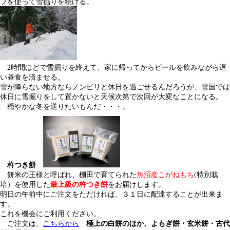
プを使って雪掘りを続ける。
2時間ほどで雪掘りを終えて、家に帰ってからビールを飲みながら遅
い昼食を済ませる。
雪が降らない地方ならノンビリと休日を過ごせるんだろうが、雪国では
休日に雪掘りをして置かないと天候次第で次回が大変なことになる。
穏やかな冬を送りたいもんだ・・・。
杵つき餅
餅米の王様と呼ばれ、棚田で育てられた
魚沼産こがねもち
(特別栽
最上級の杵つき餅
培）を使用した
をお届けします。
明日の午前中にご注文をただければ、３１日に配達することが出来ま
す。
これを機会にご利用ください。
極上の白餅のほか、よもぎ餅・玄米餅・古代
ご注文は、
こちらから