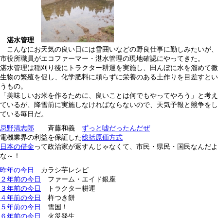
湛水管理
こんなにお天気の良い日には雪囲いなどの野良仕事に勤しみたいが、
市役所職員がエコファーマー・湛水管理の現地確認にやってきた。
湛水管理は稲刈り後にトラクター耕運を実施し、田んぼに水を溜めて微
生物の繁殖を促し、化学肥料に頼らずに栄養のある土作りを目差すとい
うもの。
「美味しいお米を作るために、良いことは何でもやってやろう」と考え
ているが、降雪前に実施しなければならないので、天気予報と競争をし
ている毎日だ。
忌野清志郎
斉藤和義
ずっと嘘だったんだぜ
電機業界の利益を保証した
総括原価方式
日本の借金
って政治家が返すんじゃなくて、市民・県民・国民なんだよ
な～！
昨年の今日
カラシ芋レシピ
２年前の今日
ファーム・エイド銀座
３年前の今日
トラクター耕運
４年前の今日
杵つき餅
５年前の今日
雪国！
６年前の今日
火災発生