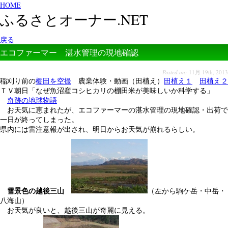
HOME
ふるさとオーナー.NET
戻る
エコファーマー 湛水管理の現地確認
Posted on:
11月 19th, 2013
稲刈り前の
棚田を空撮
農業体験・動画（田植え）
田植え１
田植え２
ＴＶ朝日「なぜ魚沼産コシヒカリの棚田米が美味しいか科学する」
奇跡の地球物語
お天気に恵まれたが、エコファーマーの湛水管理の現地確認・出荷で
一日が終ってしまった。
県内には雷注意報が出され、明日からお天気が崩れるらしい。
雪景色の越後三山
（左から駒ケ岳・中岳・
八海山）
お天気が良いと、越後三山が奇麗に見える。