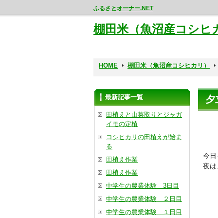
ふるさとオーナー.NET
棚田米（魚沼産コシヒ
HOME
棚田米（魚沼産コシヒカリ）
最新記事一覧
夕
田植えと山菜取りとジャガ
イモの定植
コシヒカリの田植えが始ま
る
今日
田植え作業
夜は
田植え作業
中学生の農業体験 3日目
中学生の農業体験 ２日目
中学生の農業体験 １日目