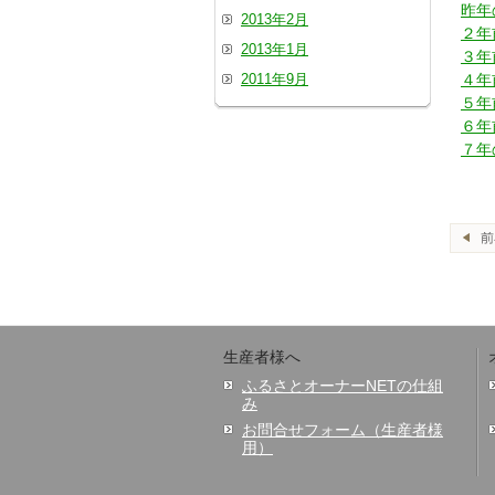
昨年
2013年2月
２年
2013年1月
３年
2011年9月
４年
５年
６年
７年
生産者様へ
ふるさとオーナーNETの仕組
み
お問合せフォーム（生産者様
用）