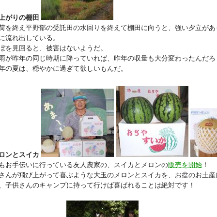
上がりの棚田
を終え平野部の受託田の水回りを終えて棚田に向うと、強い夕立があ
に流れ出している。
ぼを見回ると、被害はないようだ。
雨が昨年の同じ時期に降っていれば、昨年の収量も大分変わったんだろ
の夏は、穏やかに過ぎて欲しいもんだ。
ロンとスイカ
お手伝いに行っている友人農家の、スイカとメロンの
販売を開始
！
さんが飛び上がって喜ぶような大玉のメロンとスイカを、お盆のお土産
、子供さんのキャンプに持って行けば喜ばれることは絶対です！