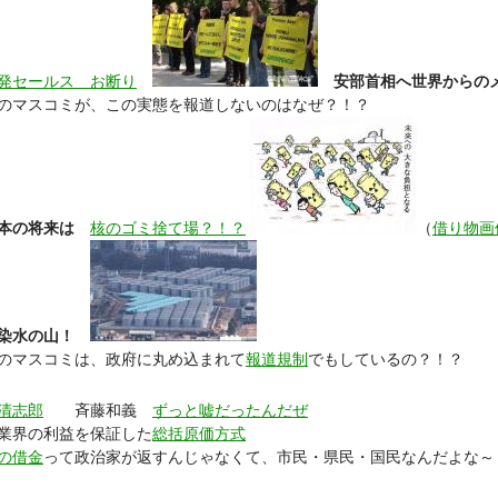
発セールス お断り
安部首相へ世界からの
のマスコミが、この実態を報道しないのはなぜ？！？
本の将来は
核のゴミ捨て場？！？
（
借り物画
染水の山！
のマスコミは、政府に丸め込まれて
報道規制
でもしているの？！？
清志郎
斉藤和義
ずっと嘘だったんだぜ
業界の利益を保証した
総括原価方式
の借金
って政治家が返すんじゃなくて、市民・県民・国民なんだよな～