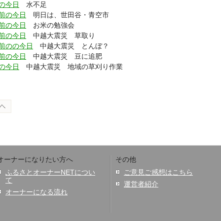
の今日
水不足
前の今日
明日は、世田谷・青空市
前の今日
お米の勉強会
前の今日
中越大震災 草取り
前のの今日
中越大震災 とんぼ？
前の今日
中越大震災 豆に追肥
の今日
中越大震災 地域の草刈り作業
オーナーになりたい方へ
その他
ふるさとオーナーNETについ
ご意見ご感想はこちら
て
運営者紹介
オーナーになる流れ