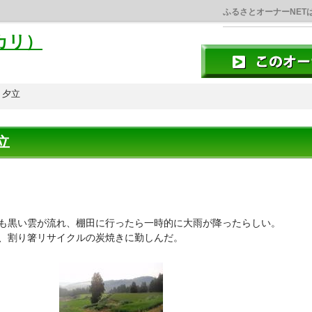
ふるさとオーナーNET
カリ）
夕立
立
も黒い雲が流れ、棚田に行ったら一時的に大雨が降ったらしい。
、割り箸リサイクルの炭焼きに勤しんだ。