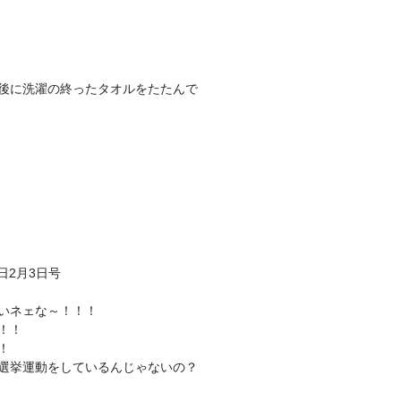
後に洗濯の終ったタオルをたたんで
日2月3日号
いネェな～！！！
！！
！
選挙運動をしているんじゃないの？