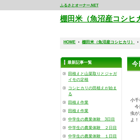
ふるさとオーナー.NET
棚田米（魚沼産コシヒ
HOME
棚田米（魚沼産コシヒカリ）
最新記事一覧
今
田植えと山菜取りとジャガ
イモの定植
コシヒカリの田植えが始ま
る
小千
田植え作業
今日
田植え作業
虫が
中学生の農業体験 3日目
よ！
中学生の農業体験 ２日目
中学生の農業体験 １日目