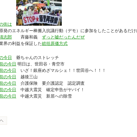
の街は
原発のエネルギー棒搬入抗議行動（デモ）に参加をしたことがあるだけ
清志郎
斉藤和義
ずっと嘘だったんだぜ
業界の利益を保証した
総括原価方式
の今日
爺ちゃんのストレッチ
前の今日
明日は、世田谷・青空市
前の今日
いざ！銀座めざマルシェ！！世田谷へ！！！
前の今日
越後三山
前の今日
介護保険 要介護認定 認定調査
前の今日
中越大震災 確定申告がヤバイ！
前の今日
中越大震災 新居への除雪