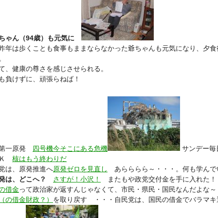
ちゃん（94歳）も元気に
年は歩くことも食事もままならなかった爺ちゃんも元気になり、夕食
。
て、健康の尊さを感じさせられる。
負けずに、頑張らねば！
島第一原発
四号機今そこにある危機
サンデー毎
ＨＫ
核はもう終わりだ
党は、原発推進へ
原発ゼロを見直し
あらららら～・・・。何も学んで
発は、どこへ？
さすが！小沢！
またもや政党交付金を手に入れた！
の借金
って政治家が返すんじゃなくて、市民・県民・国民なんだよな～
（の借金財政？）
を取り戻す ・・・自民党は、国民の借金でバラマキ