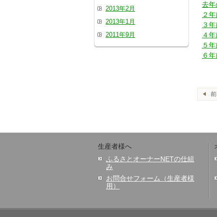
去年
2013年2月
２年
2013年1月
３年
2011年9月
４年
５年
６年
生産者様へ
ふるさとオーナーNETの仕組
み
お問合せフォーム（生産者様
用）