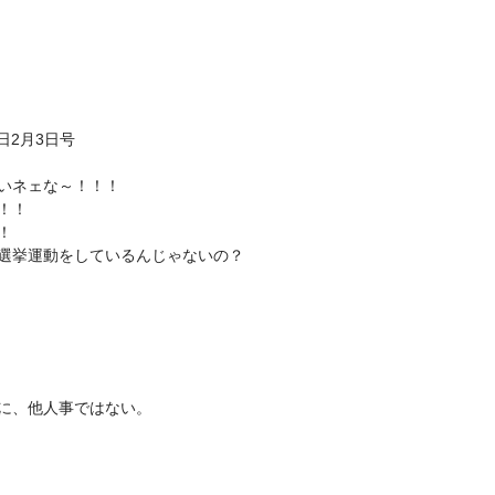
日2月3日号
いネェな～！！！
！！
！
選挙運動をしているんじゃないの？
に、他人事ではない。