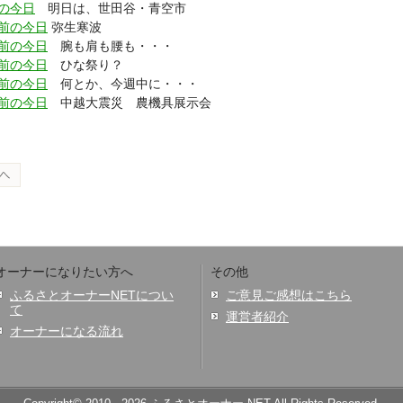
の今日
明日は、世田谷・青空市
前の今日
弥生寒波
前の今日
腕も肩も腰も・・・
前の今日
ひな祭り？
前の今日
何とか、今週中に・・・
前の今日
中越大震災 農機具展示会
オーナーになりたい方へ
その他
ふるさとオーナーNETについ
ご意見ご感想はこちら
て
運営者紹介
オーナーになる流れ