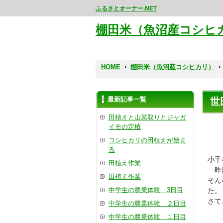
ふるさとオーナー.NET
棚田米（魚沼産コシヒ
HOME
棚田米（魚沼産コシヒカリ）
最新記事一覧
世
田植えと山菜取りとジャガ
イモの定植
コシヒカリの田植えが始ま
る
小千
田植え作業
昨日
田植え作業
そん
中学生の農業体験 3日目
た。
さて
中学生の農業体験 ２日目
中学生の農業体験 １日目