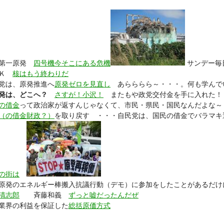
島第一原発
四号機今そこにある危機
サンデー毎
ＨＫ
核はもう終わりだ
党は、原発推進へ
原発ゼロを見直し
あらららら～・・・。何も学んで
発は、どこへ？
さすが！小沢！
またもや政党交付金を手に入れた！
の借金
って政治家が返すんじゃなくて、市民・県民・国民なんだよな～
（の借金財政？）
を取り戻す ・・・自民党は、国民の借金でバラマキ
の街は
原発のエネルギー棒搬入抗議行動（デモ）に参加をしたことがあるだけ
清志郎
斉藤和義
ずっと嘘だったんだぜ
業界の利益を保証した
総括原価方式