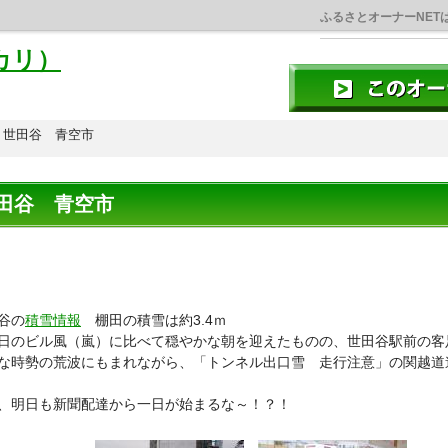
ふるさとオーナーNET
カリ）
世田谷 青空市
田谷 青空市
谷の
積雪情報
棚田の積雪は約3.4ｍ
のビル風（嵐）に比べて穏やかな朝を迎えたものの、世田谷駅前の客
な時勢の荒波にもまれながら、「トンネル出口雪 走行注意」の関越道
、明日も新聞配達から一日が始まるな～！？！