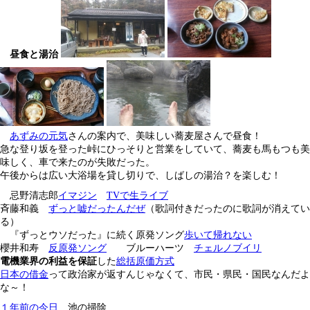
昼食と湯治
あずみの元気
さんの案内で、美味しい蕎麦屋さんで昼食！
急な登り坂を登った峠にひっそりと営業をしていて、蕎麦も馬もつも美
味しく、車で来たのが失敗だった。
午後からは広い大浴場を貸し切りで、しばしの湯治？を楽しむ！
忌野清志郎
イマジン
TVで生ライブ
斉藤和義
ずっと嘘だったんだぜ
（歌詞付きだったのに歌詞が消えてい
る）
『ずっとウソだった』に続く原発ソング
歩いて帰れない
櫻井和寿
反原発ソング
ブルーハーツ
チェルノブイリ
電機業界の利益を保証
した
総括原価方式
日本の借金
って政治家が返すんじゃなくて、市民・県民・国民なんだよ
な～！
１年前の今日
池の掃除