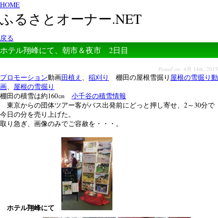
HOME
ふるさとオーナー.NET
戻る
ホテル翔峰にて、朝市＆夜市 2日目
Posted on:
4月 14th, 2015
プロモーション
動画
田植え
、
稲刈り
棚田の屋根雪掘り
屋根の雪掘り動
画
、
屋根の雪掘り
棚田の積雪は約160㎝
小千谷の積雪情報
東京からの団体ツアー客がバス出発前にどっと押し寄せ、2～30分で
今日の分を売り上げた。
取り急ぎ、画像のみでご容赦を・・・。
ホテル翔峰にて