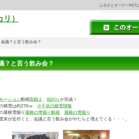
ふるさとオーナーNET
カリ）
会議？と言う飲み会？
議？と言う飲み会？
モーション
動画
田植え
、
稲刈り
が完成！
の積雪は約270㎝
小千谷の積雪情報
の屋根雪掘り
屋根の雪掘り動画
屋根の雪掘り
末が近付くと、会議と言う飲み会がやたらと増えてくる・・・。