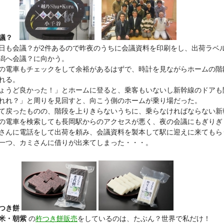
議？
も会議？が2件あるので昨夜のうちに会議資料を印刷をし、出荷ラベ
潟へ会議？に向かう。
の電車もチェックをして余裕があるはずで、時計を見ながらホームの階
れる。
ょうど良かった！」とホームに登ると、乗客もいないし新幹線のドアも
れれ？」と周りを見回すと、向こう側のホームが乗り場だった。
て戻ったものの、階段を上りきらないうちに、乗らなければならない新
電車を検索しても長岡駅からのアクセスが悪く、夜の会議にもぎりぎ
さんに電話をして出荷を頼み、会議資料を製本して駅に迎えに来てもら
一つ、カミさんに借りが出来てしまった・・・。
つき餅
米・朝紫
の
杵つき餅販売
をしているのは、たぶん？世界で私だけ！