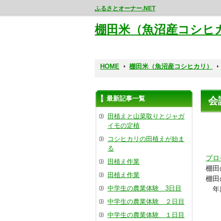
ふるさとオーナー.NET
棚田米（魚沼産コシヒ
HOME
棚田米（魚沼産コシヒカリ）
最新記事一覧
会
田植えと山菜取りとジャガ
イモの定植
コシヒカリの田植えが始ま
る
プロ
田植え作業
棚田
田植え作業
棚田
中学生の農業体験 3日目
年度
中学生の農業体験 ２日目
中学生の農業体験 １日目