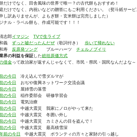
だけでなく、田舎風味の世界で唯一？の古代餅もおすすめ！
庭だけでなく、内祝いなどの贈答にもご利用ください。（熨斗紙サービ
し訳ありませんが、よもぎ餅・玄米餅は完売しました）
ジナル・ラベル餅も、作成可能です！！！
清志郎
イマジン
TVで生ライブ
藤和義
ずっと嘘だったんだぜ
（歌詞付き）
歩いて帰れない
井和寿
反原発ソング
ブルーハーツ
チェルノブイリ
業界の利益を保証
した
総括原価方式
の借金
って政治家が返すんじゃなくて、市民・県民・国民なんだよな～
前の今日
冷え込んで雪ダルマが
前の今日
おぢや復興ネットワーク交流会議
前の今日
屋姉雪の落雪
前の今日
稲作委部会 研修学習会
前の今日
電気治療
前の今日
中越大震災 我家にノロがやって来た
前の今日
中越大震災 冬囲い外し
前の今日
中越大震災 カミさんの目を盗んで！
前の今日
中越大震災 最高積雪深
年前の今日
中越大震災 ボランティの方々と家財の引っ越し